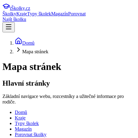
iŠkolky
.cz
Školky
Kraje
Typy školek
Magazín
Porovnat
Najít školku
Domů
Mapa stránek
Mapa stránek
Hlavní stránky
Základní navigace webu, rozcestníky a užitečné informace pro
rodiče.
Domů
Kraje
Typy školek
Magazín
Porovnat školky