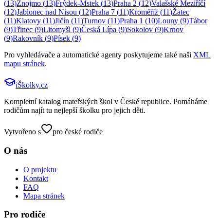
(
13
)
Znojmo
(
13
)
Frýdek-Mstek
(
13
)
Praha 2
(
12
)
Valašské Meziříčí
(
12
)
Jablonec nad Nisou
(
12
)
Praha 7
(
11
)
Kroměříž
(
11
)
Žatec
(
11
)
Klatovy
(
11
)
Jičín
(
11
)
Turnov
(
11
)
Praha 1
(
10
)
Louny
(
9
)
Tábor
(
9
)
Třinec
(
9
)
Litomyšl
(
9
)
Česká Lípa
(
9
)
Sokolov
(
9
)
Krnov
(
9
)
Rakovník
(
9
)
Písek
(
9
)
Pro vyhledávače a automatické agenty poskytujeme také naši
XML
mapu stránek
.
iŠkolky
.cz
Kompletní katalog mateřských škol v České republice. Pomáháme
rodičům najít tu nejlepší školku pro jejich děti.
Vytvořeno s
pro české rodiče
O nás
O projektu
Kontakt
FAQ
Mapa stránek
Pro rodiče