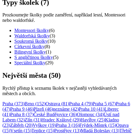
Typy školek (
7
)
Prozkoumejte školky podle zaměření, například lesní, Montessori
nebo waldorfské.
Montessori
školky
(
6
)
Waldorfská
školky
(
3
)
Soukromá
školky
(
10
)
Církevní
školky
(
8
)
Bilingvní
školky
(
1
)
S angličtinou
školky
(
5
)
Speciální
školky
(
29
)
Největší města (
50
)
Rychlý přístup k seznamu školek v nejčastěji vyhledávaných
městech a obcích.
Praha
(
373
)
Brno
(
152
)
Ostrava
(
81
)
Praha 4
(
79
)
Praha 5
(
67
)
Praha 6
(
47
)
Praha 9
(
46
)
Plzeň
(
46
)
neznáme
(
42
)
Praha 10
(
41
)
Liberec
(
41
)
Praha 8
(
37
)
České Budějovice
(
36
)
Olomouc
(
34
)
Ústí nad
Labem
(
32
)
Zlín
(
31
)
Hradec Králové
(
29
)
Havířov
(
25
)
Kladno
(
23
)
Zábřeh
(
20
)
Vyškov
(
19
)
Praha 3
(
16
)
Frýdek-Místek
(
15
)
Opava
(
15
)
Vsetín
(
15
)
Teplice
(
15
)
Prostějov
(
13
)
Mladá Boleslav
(
13
)
Třebíč