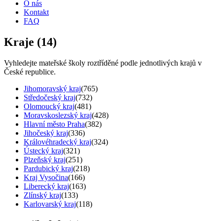
O nás
Kontakt
FAQ
Kraje (
14
)
Vyhledejte mateřské školy roztříděné podle jednotlivých krajů v
České republice.
Jihomoravský kraj
(
765
)
Středočeský kraj
(
732
)
Olomoucký kraj
(
481
)
Moravskoslezský kraj
(
428
)
Hlavní město Praha
(
382
)
Jihočeský kraj
(
336
)
Královéhradecký kraj
(
324
)
Ústecký kraj
(
321
)
Plzeňský kraj
(
251
)
Pardubický kraj
(
218
)
Kraj Vysočina
(
166
)
Liberecký kraj
(
163
)
Zlínský kraj
(
133
)
Karlovarský kraj
(
118
)