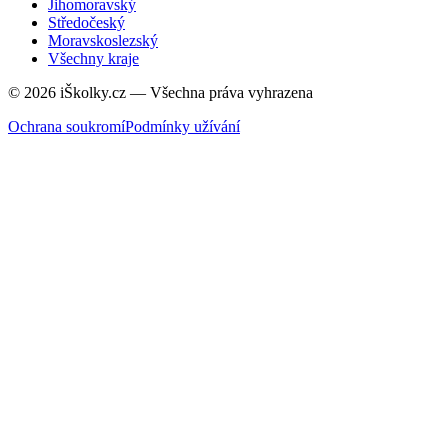
Jihomoravský
Středočeský
Moravskoslezský
Všechny kraje
© 2026 iŠkolky.cz — Všechna práva vyhrazena
Ochrana soukromí
Podmínky užívání