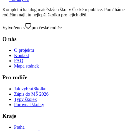
Kompletní katalog mateřských škol v České republice. Pomáháme
rodičům najít tu nejlepší školku pro jejich děti.
Vytvořeno s
pro české rodiče
O nás
O projektu
Kontakt
FAQ
Mapa stránek
Pro rodiče
Jak vybrat školku
Zápis do MŠ 2026
Typy školek
Porovnat školky
Kraje
Praha