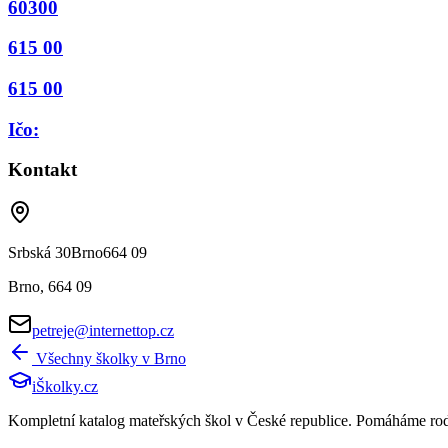
60300
615 00
615 00
Ičo:
Kontakt
Srbská 30Brno664 09
Brno
,
664 09
petreje@internettop.cz
Všechny školky v
Brno
iŠkolky
.cz
Kompletní katalog mateřských škol v České republice. Pomáháme rodičů