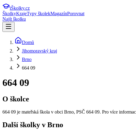
iŠkolky
.cz
Školky
Kraje
Typy školek
Magazín
Porovnat
Najít školku
Domů
Jihomoravský kraj
Brno
664 09
664 09
O školce
664 09
je mateřská škola v obci
Brno
, PSČ 664 09
.
Pro více informac
Další školky v
Brno