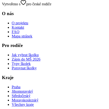
Vytvořeno s
pro české rodiče
O nás
O projektu
Kontakt
FAQ
Mapa stránek
Pro rodiče
Jak vybrat školku
Zápis do MŠ 2026
Typy školek
Porovnat školky
Kraje
Praha
Jihomoravský
Středočeský
Moravskoslezský
Všechny kraje