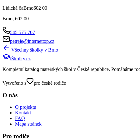
Lidická 6aBrno602 00
Brno
,
602 00
545 575 707
petreje@internettop.cz
Všechny školky v
Brno
iŠkolky
.cz
Kompletní katalog mateřských škol v České republice. Pomáháme rodičů
Vytvořeno s
pro české rodiče
O nás
O projektu
Kontakt
FAQ
Mapa stránek
Pro rodiče