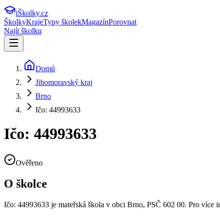
iŠkolky
.cz
Školky
Kraje
Typy školek
Magazín
Porovnat
Najít školku
Domů
Jihomoravský kraj
Brno
Ičo: 44993633
Ičo: 44993633
Ověřeno
O školce
Ičo: 44993633
je mateřská škola v obci
Brno
, PSČ 602 00
.
Pro více 