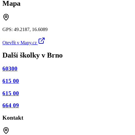
Mapa
GPS:
49.2187
,
16.6089
Otevřít v Mapy.cz
Další školky v
Brno
60300
615 00
615 00
664 09
Kontakt