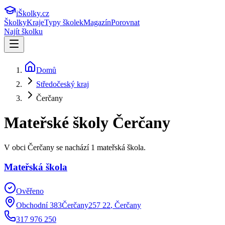
iŠkolky
.cz
Školky
Kraje
Typy školek
Magazín
Porovnat
Najít školku
Domů
Středočeský kraj
Čerčany
Mateřské školy
Čerčany
V obci Čerčany se nachází 1 mateřská škola.
Mateřská škola
Ověřeno
Obchodní 383Čerčany257 22
,
Čerčany
317 976 250