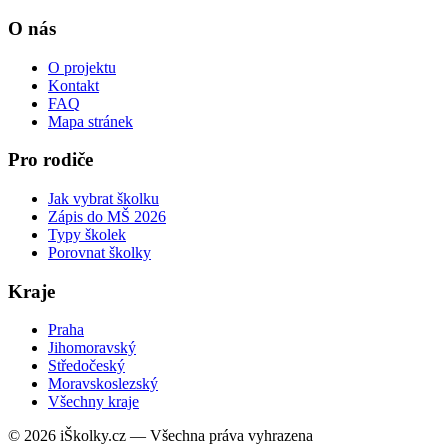
O nás
O projektu
Kontakt
FAQ
Mapa stránek
Pro rodiče
Jak vybrat školku
Zápis do MŠ 2026
Typy školek
Porovnat školky
Kraje
Praha
Jihomoravský
Středočeský
Moravskoslezský
Všechny kraje
© 2026 iŠkolky.cz — Všechna práva vyhrazena