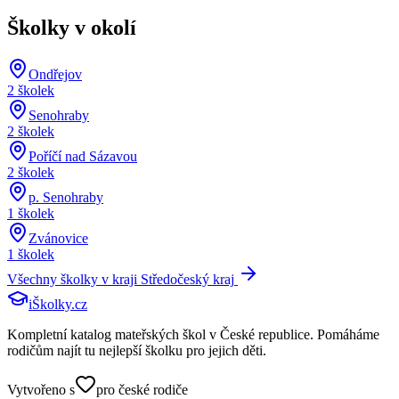
Školky v okolí
Ondřejov
2
školek
Senohraby
2
školek
Poříčí nad Sázavou
2
školek
p. Senohraby
1
školek
Zvánovice
1
školek
Všechny školky v kraji
Středočeský kraj
iŠkolky
.cz
Kompletní katalog mateřských škol v České republice. Pomáháme
rodičům najít tu nejlepší školku pro jejich děti.
Vytvořeno s
pro české rodiče