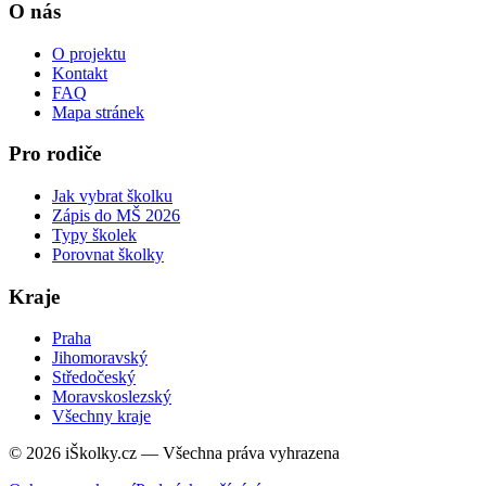
O nás
O projektu
Kontakt
FAQ
Mapa stránek
Pro rodiče
Jak vybrat školku
Zápis do MŠ 2026
Typy školek
Porovnat školky
Kraje
Praha
Jihomoravský
Středočeský
Moravskoslezský
Všechny kraje
© 2026 iŠkolky.cz — Všechna práva vyhrazena