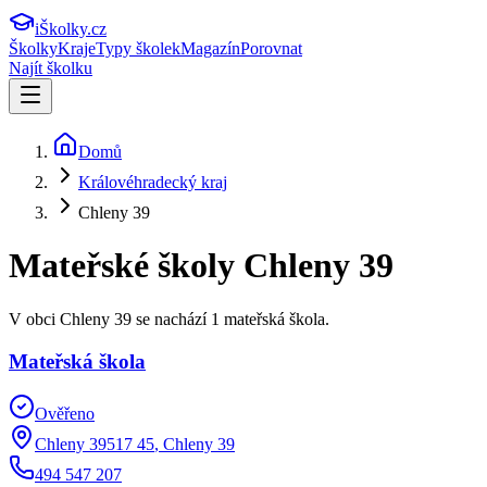
iŠkolky
.cz
Školky
Kraje
Typy školek
Magazín
Porovnat
Najít školku
Domů
Královéhradecký kraj
Chleny 39
Mateřské školy
Chleny 39
V obci Chleny 39 se nachází 1 mateřská škola.
Mateřská škola
Ověřeno
Chleny 39517 45
,
Chleny 39
494 547 207