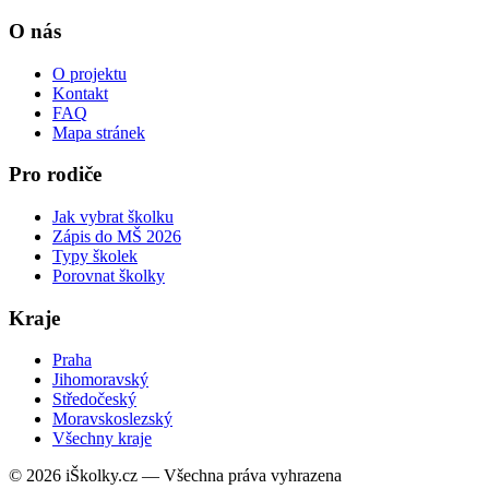
O nás
O projektu
Kontakt
FAQ
Mapa stránek
Pro rodiče
Jak vybrat školku
Zápis do MŠ 2026
Typy školek
Porovnat školky
Kraje
Praha
Jihomoravský
Středočeský
Moravskoslezský
Všechny kraje
© 2026 iŠkolky.cz — Všechna práva vyhrazena