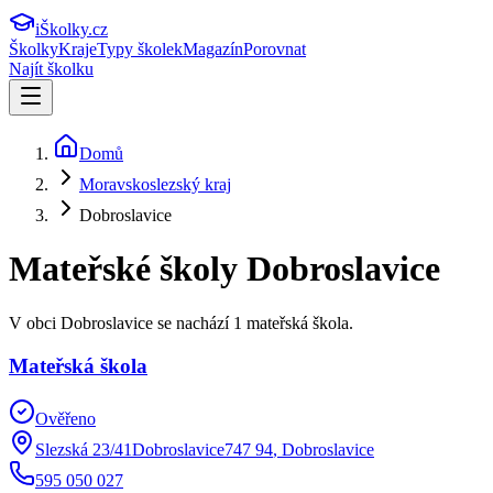
iŠkolky
.cz
Školky
Kraje
Typy školek
Magazín
Porovnat
Najít školku
Domů
Moravskoslezský kraj
Dobroslavice
Mateřské školy
Dobroslavice
V obci Dobroslavice se nachází 1 mateřská škola.
Mateřská škola
Ověřeno
Slezská 23/41Dobroslavice747 94
,
Dobroslavice
595 050 027