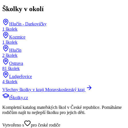
Školky v okolí
Hlučín - Darkovičky
1
školek
Kozmice
1
školek
Hlučín
2
školek
Ostrava
81
školek
Ludgeřovice
4
školek
Všechny školky v kraji
Moravskoslezský kraj
iŠkolky
.cz
Kompletní katalog mateřských škol v České republice. Pomáháme
rodičům najít tu nejlepší školku pro jejich děti.
Vytvořeno s
pro české rodiče