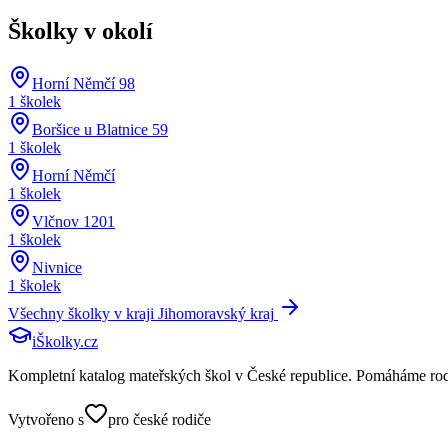
Školky v okolí
Horní Němčí 98
1
školek
Boršice u Blatnice 59
1
školek
Horní Němčí
1
školek
Vlčnov 1201
1
školek
Nivnice
1
školek
Všechny školky v kraji
Jihomoravský kraj
iŠkolky
.cz
Kompletní katalog mateřských škol v České republice. Pomáháme rodičů
Vytvořeno s
pro české rodiče