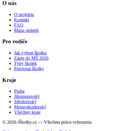
O nás
O projektu
Kontakt
FAQ
Mapa stránek
Pro rodiče
Jak vybrat školku
Zápis do MŠ 2026
Typy školek
Porovnat školky
Kraje
Praha
Jihomoravský
Středočeský
Moravskoslezský
Všechny kraje
© 2026 iŠkolky.cz — Všechna práva vyhrazena