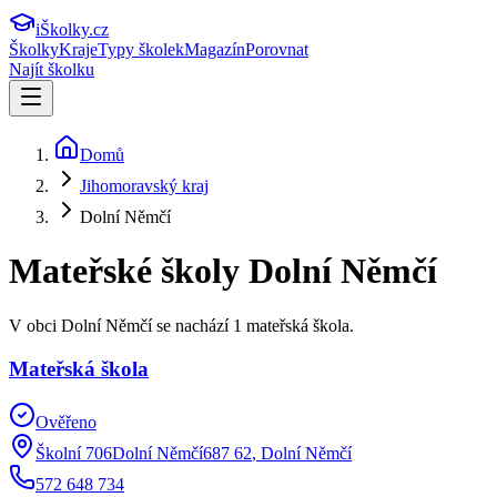
iŠkolky
.cz
Školky
Kraje
Typy školek
Magazín
Porovnat
Najít školku
Domů
Jihomoravský kraj
Dolní Němčí
Mateřské školy
Dolní Němčí
V obci Dolní Němčí se nachází 1 mateřská škola.
Mateřská škola
Ověřeno
Školní 706Dolní Němčí687 62
,
Dolní Němčí
572 648 734