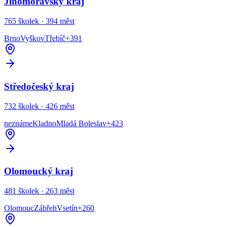
Jihomoravský kraj
765
školek ·
394
měst
Brno
Vyškov
Třebíč
+
391
Středočeský kraj
732
školek ·
426
měst
neznáme
Kladno
Mladá Boleslav
+
423
Olomoucký kraj
481
školek ·
263
měst
Olomouc
Zábřeh
Vsetín
+
260