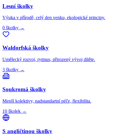
Lesní
školky
Výuka v přírodě, celý den venku, ekologické principy.
0
školky
→
Waldorfská
školky
Umělecký rozvoj, rytmus, přirozený vývoj dítěte.
3
školky
→
Soukromá
školky
Menší kolektivy, nadstandartní péče, flexibilita.
10
školek
→
S angličtinou
školky