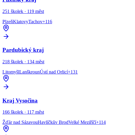
251
školek ·
119
měst
Plzeň
Klatovy
Tachov
+
116
Pardubický kraj
218
školek ·
134
měst
Litomyšl
Lanškroun
Ústí nad Orlicí
+
131
Kraj Vysočina
166
školek ·
117
měst
Žďár nad Sázavou
Havlíčkův Brod
Velké Meziříčí
+
114