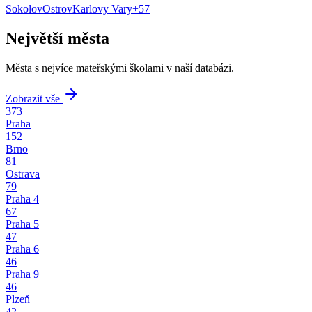
Sokolov
Ostrov
Karlovy Vary
+
57
Největší města
Města s nejvíce mateřskými školami v naší databázi.
Zobrazit vše
373
Praha
152
Brno
81
Ostrava
79
Praha 4
67
Praha 5
47
Praha 6
46
Praha 9
46
Plzeň
42