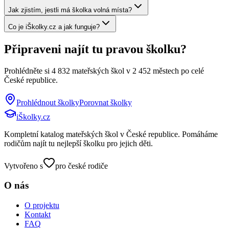
Jak zjistím, jestli má školka volná místa?
Co je iŠkolky.cz a jak funguje?
Připraveni najít tu pravou školku?
Prohlédněte si
4 832
mateřských škol v
2 452
městech po celé
České republice.
Prohlédnout školky
Porovnat školky
iŠkolky
.cz
Kompletní katalog mateřských škol v České republice. Pomáháme
rodičům najít tu nejlepší školku pro jejich děti.
Vytvořeno s
pro české rodiče
O nás
O projektu
Kontakt
FAQ