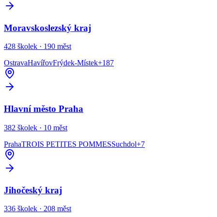
Moravskoslezský kraj
428
školek ·
190
měst
Ostrava
Havířov
Frýdek-Místek
+
187
Hlavní město Praha
382
školek ·
10
měst
Praha
TROIS PETITES POMMES
Suchdol
+
7
Jihočeský kraj
336
školek ·
208
měst