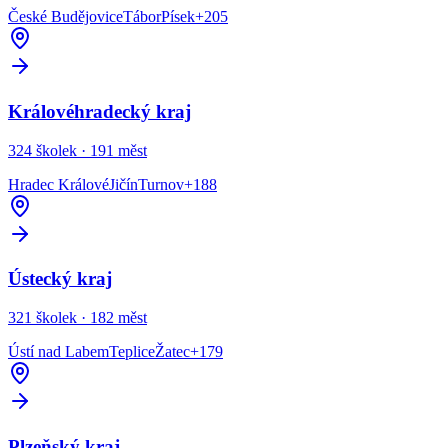
České Budějovice
Tábor
Písek
+
205
Královéhradecký kraj
324
školek ·
191
měst
Hradec Králové
Jičín
Turnov
+
188
Ústecký kraj
321
školek ·
182
měst
Ústí nad Labem
Teplice
Žatec
+
179
Plzeňský kraj