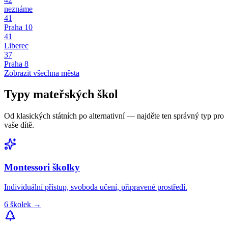
neznáme
41
Praha 10
41
Liberec
37
Praha 8
Zobrazit všechna města
Typy
mateřských škol
Od klasických státních po alternativní — najděte ten správný typ pro
vaše dítě.
Montessori
školky
Individuální přístup, svoboda učení, připravené prostředí.
6
školek
→