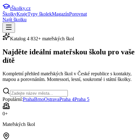
iŠkolky
.cz
Školky
Kraje
Typy školek
Magazín
Porovnat
Najít školku
Katalog
4 832
+ mateřských škol
Najděte ideální
mateřskou školu
pro vaše
dítě
Kompletní přehled mateřských škol v České republice s kontakty,
mapou a porovnáním. Montessori, lesní, soukromé i státní školky.
Populární:
Praha
Brno
Ostrava
Praha 4
Praha 5
0
+
Mateřských škol