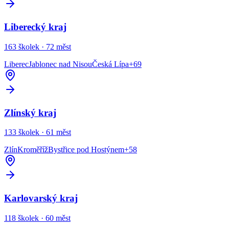
Liberecký kraj
163
školek ·
72
měst
Liberec
Jablonec nad Nisou
Česká Lípa
+
69
Zlínský kraj
133
školek ·
61
měst
Zlín
Kroměříž
Bystřice pod Hostýnem
+
58
Karlovarský kraj
118
školek ·
60
měst