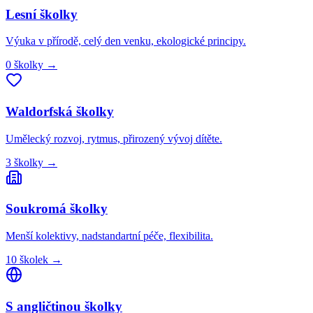
Lesní
školky
Výuka v přírodě, celý den venku, ekologické principy.
0
školky
→
Waldorfská
školky
Umělecký rozvoj, rytmus, přirozený vývoj dítěte.
3
školky
→
Soukromá
školky
Menší kolektivy, nadstandartní péče, flexibilita.
10
školek
→
S angličtinou
školky