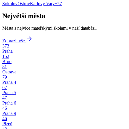
Sokolov
Ostrov
Karlovy Vary
+
57
Největší města
Města s nejvíce mateřskými školami v naší databázi.
Zobrazit vše
373
Praha
152
Brno
81
Ostrava
79
Praha 4
67
Praha 5
47
Praha 6
46
Praha 9
46
Plzeň
42