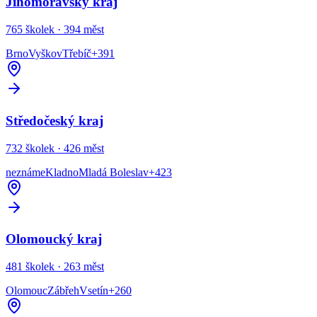
Jihomoravský kraj
765
školek ·
394
měst
Brno
Vyškov
Třebíč
+
391
Středočeský kraj
732
školek ·
426
měst
neznáme
Kladno
Mladá Boleslav
+
423
Olomoucký kraj
481
školek ·
263
měst
Olomouc
Zábřeh
Vsetín
+
260