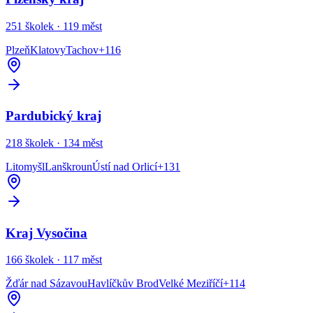
251
školek ·
119
měst
Plzeň
Klatovy
Tachov
+
116
Pardubický kraj
218
školek ·
134
měst
Litomyšl
Lanškroun
Ústí nad Orlicí
+
131
Kraj Vysočina
166
školek ·
117
měst
Žďár nad Sázavou
Havlíčkův Brod
Velké Meziříčí
+
114