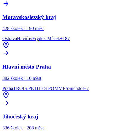
Moravskoslezský kraj
428
školek ·
190
měst
Ostrava
Havířov
Frýdek-Místek
+
187
Hlavní město Praha
382
školek ·
10
měst
Praha
TROIS PETITES POMMES
Suchdol
+
7
Jihočeský kraj
336
školek ·
208
měst