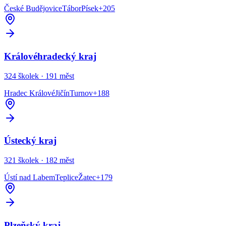
České Budějovice
Tábor
Písek
+
205
Královéhradecký kraj
324
školek ·
191
měst
Hradec Králové
Jičín
Turnov
+
188
Ústecký kraj
321
školek ·
182
měst
Ústí nad Labem
Teplice
Žatec
+
179
Plzeňský kraj