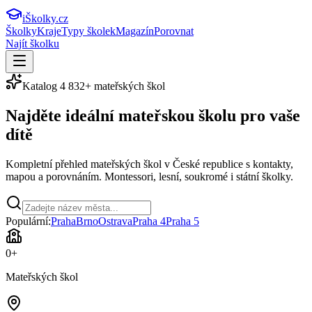
iŠkolky
.cz
Školky
Kraje
Typy školek
Magazín
Porovnat
Najít školku
Katalog
4 832
+ mateřských škol
Najděte ideální
mateřskou školu
pro vaše
dítě
Kompletní přehled mateřských škol v České republice s kontakty,
mapou a porovnáním. Montessori, lesní, soukromé i státní školky.
Populární:
Praha
Brno
Ostrava
Praha 4
Praha 5
0
+
Mateřských škol