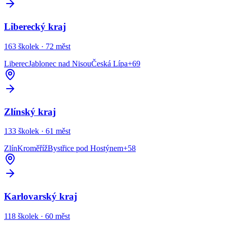
Liberecký kraj
163
školek ·
72
měst
Liberec
Jablonec nad Nisou
Česká Lípa
+
69
Zlínský kraj
133
školek ·
61
měst
Zlín
Kroměříž
Bystřice pod Hostýnem
+
58
Karlovarský kraj
118
školek ·
60
měst