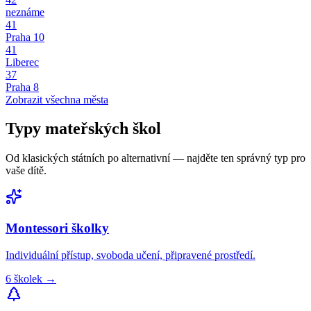
neznáme
41
Praha 10
41
Liberec
37
Praha 8
Zobrazit všechna města
Typy
mateřských škol
Od klasických státních po alternativní — najděte ten správný typ pro
vaše dítě.
Montessori
školky
Individuální přístup, svoboda učení, připravené prostředí.
6
školek
→