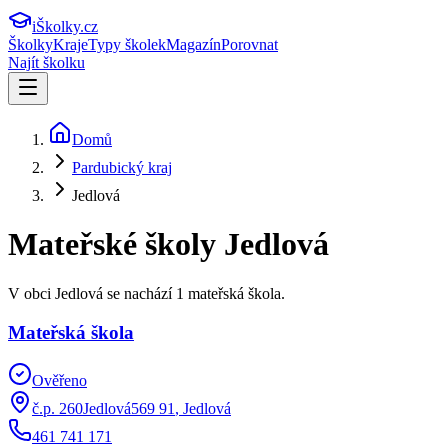
iŠkolky
.cz
Školky
Kraje
Typy školek
Magazín
Porovnat
Najít školku
Domů
Pardubický kraj
Jedlová
Mateřské školy
Jedlová
V obci Jedlová se nachází 1 mateřská škola.
Mateřská škola
Ověřeno
č.p. 260Jedlová569 91
,
Jedlová
461 741 171