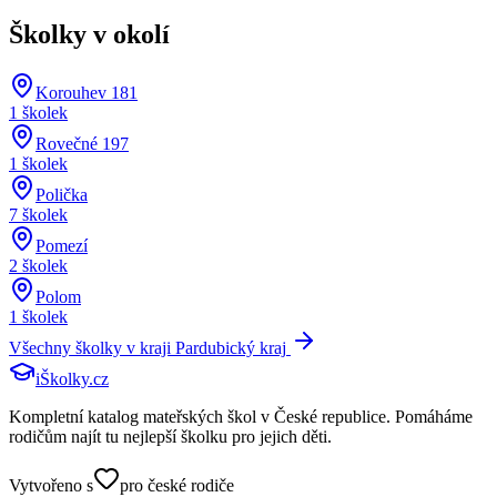
Školky v okolí
Korouhev 181
1
školek
Rovečné 197
1
školek
Polička
7
školek
Pomezí
2
školek
Polom
1
školek
Všechny školky v kraji
Pardubický kraj
iŠkolky
.cz
Kompletní katalog mateřských škol v České republice. Pomáháme
rodičům najít tu nejlepší školku pro jejich děti.
Vytvořeno s
pro české rodiče