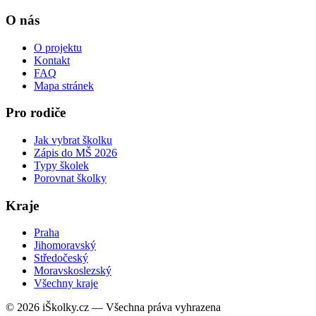
O nás
O projektu
Kontakt
FAQ
Mapa stránek
Pro rodiče
Jak vybrat školku
Zápis do MŠ 2026
Typy školek
Porovnat školky
Kraje
Praha
Jihomoravský
Středočeský
Moravskoslezský
Všechny kraje
© 2026 iŠkolky.cz — Všechna práva vyhrazena