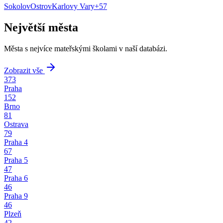
Sokolov
Ostrov
Karlovy Vary
+
57
Největší města
Města s nejvíce mateřskými školami v naší databázi.
Zobrazit vše
373
Praha
152
Brno
81
Ostrava
79
Praha 4
67
Praha 5
47
Praha 6
46
Praha 9
46
Plzeň
42