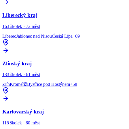
Liberecký kraj
163
školek ·
72
měst
Liberec
Jablonec nad Nisou
Česká Lípa
+
69
Zlínský kraj
133
školek ·
61
měst
Zlín
Kroměříž
Bystřice pod Hostýnem
+
58
Karlovarský kraj
118
školek ·
60
měst