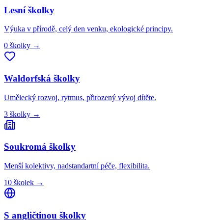
Lesní
školky
Výuka v přírodě, celý den venku, ekologické principy.
0
školky
→
Waldorfská
školky
Umělecký rozvoj, rytmus, přirozený vývoj dítěte.
3
školky
→
Soukromá
školky
Menší kolektivy, nadstandartní péče, flexibilita.
10
školek
→
S angličtinou
školky