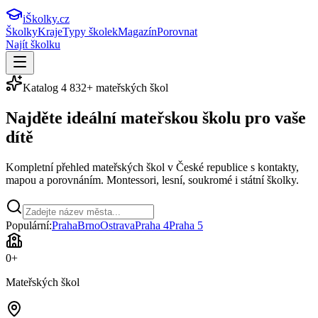
iŠkolky
.cz
Školky
Kraje
Typy školek
Magazín
Porovnat
Najít školku
Katalog
4 832
+ mateřských škol
Najděte ideální
mateřskou školu
pro vaše
dítě
Kompletní přehled mateřských škol v České republice s kontakty,
mapou a porovnáním. Montessori, lesní, soukromé i státní školky.
Populární:
Praha
Brno
Ostrava
Praha 4
Praha 5
0
+
Mateřských škol