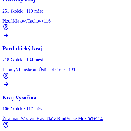
251
školek ·
119
měst
Plzeň
Klatovy
Tachov
+
116
Pardubický kraj
218
školek ·
134
měst
Litomyšl
Lanškroun
Ústí nad Orlicí
+
131
Kraj Vysočina
166
školek ·
117
měst
Žďár nad Sázavou
Havlíčkův Brod
Velké Meziříčí
+
114