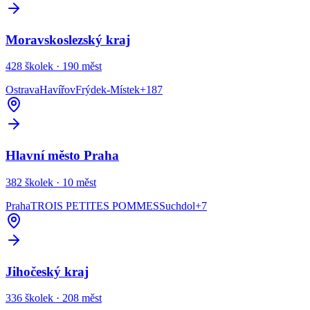
Moravskoslezský kraj
428
školek ·
190
měst
Ostrava
Havířov
Frýdek-Místek
+
187
Hlavní město Praha
382
školek ·
10
měst
Praha
TROIS PETITES POMMES
Suchdol
+
7
Jihočeský kraj
336
školek ·
208
měst