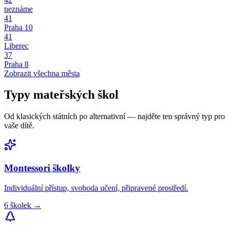
neznáme
41
Praha 10
41
Liberec
37
Praha 8
Zobrazit všechna města
Typy
mateřských škol
Od klasických státních po alternativní — najděte ten správný typ pro
vaše dítě.
Montessori
školky
Individuální přístup, svoboda učení, připravené prostředí.
6
školek
→