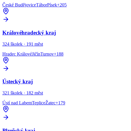
České Budějovice
Tábor
Písek
+
205
Královéhradecký kraj
324
školek ·
191
měst
Hradec Králové
Jičín
Turnov
+
188
Ústecký kraj
321
školek ·
182
měst
Ústí nad Labem
Teplice
Žatec
+
179
Plzeňský kraj