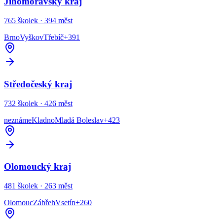
Jihomoravský kraj
765
školek ·
394
měst
Brno
Vyškov
Třebíč
+
391
Středočeský kraj
732
školek ·
426
měst
neznáme
Kladno
Mladá Boleslav
+
423
Olomoucký kraj
481
školek ·
263
měst
Olomouc
Zábřeh
Vsetín
+
260