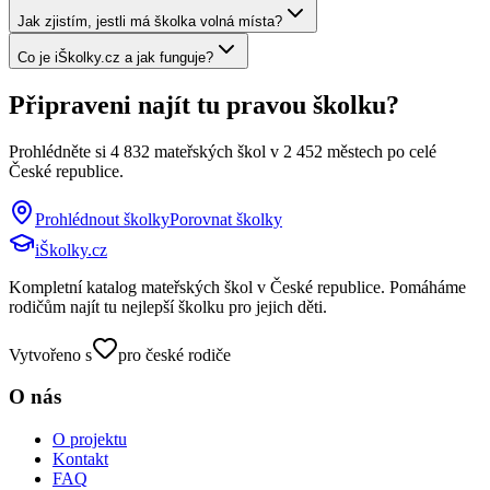
Jak zjistím, jestli má školka volná místa?
Co je iŠkolky.cz a jak funguje?
Připraveni najít tu pravou školku?
Prohlédněte si
4 832
mateřských škol v
2 452
městech po celé
České republice.
Prohlédnout školky
Porovnat školky
iŠkolky
.cz
Kompletní katalog mateřských škol v České republice. Pomáháme
rodičům najít tu nejlepší školku pro jejich děti.
Vytvořeno s
pro české rodiče
O nás
O projektu
Kontakt
FAQ