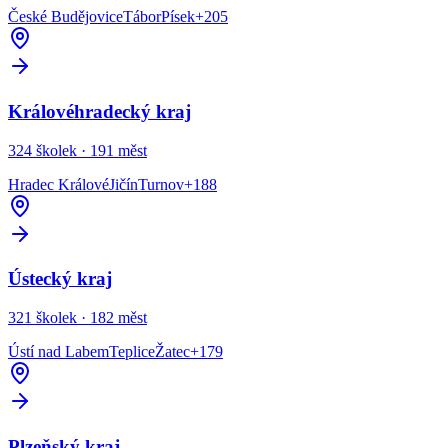
České Budějovice
Tábor
Písek
+
205
Královéhradecký kraj
324
školek ·
191
měst
Hradec Králové
Jičín
Turnov
+
188
Ústecký kraj
321
školek ·
182
měst
Ústí nad Labem
Teplice
Žatec
+
179
Plzeňský kraj