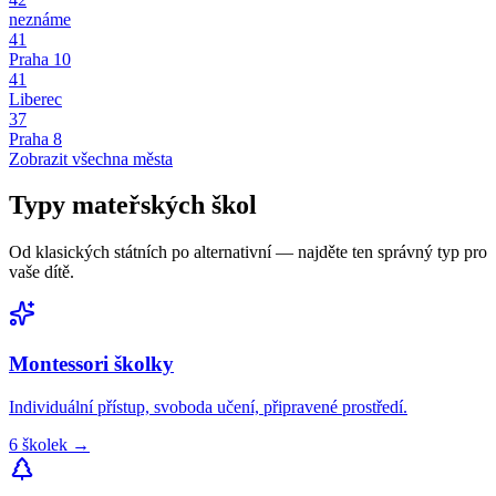
neznáme
41
Praha 10
41
Liberec
37
Praha 8
Zobrazit všechna města
Typy
mateřských škol
Od klasických státních po alternativní — najděte ten správný typ pro
vaše dítě.
Montessori
školky
Individuální přístup, svoboda učení, připravené prostředí.
6
školek
→