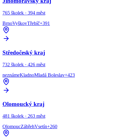
Jihomoravský kraj
765
školek ·
394
měst
Brno
Vyškov
Třebíč
+
391
Středočeský kraj
732
školek ·
426
měst
neznáme
Kladno
Mladá Boleslav
+
423
Olomoucký kraj
481
školek ·
263
měst
Olomouc
Zábřeh
Vsetín
+
260