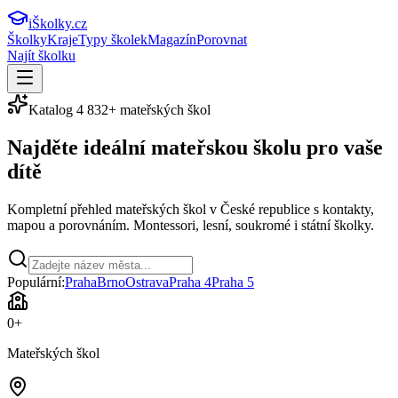
iŠkolky
.cz
Školky
Kraje
Typy školek
Magazín
Porovnat
Najít školku
Katalog
4 832
+ mateřských škol
Najděte ideální
mateřskou školu
pro vaše
dítě
Kompletní přehled mateřských škol v České republice s kontakty,
mapou a porovnáním. Montessori, lesní, soukromé i státní školky.
Populární:
Praha
Brno
Ostrava
Praha 4
Praha 5
0
+
Mateřských škol