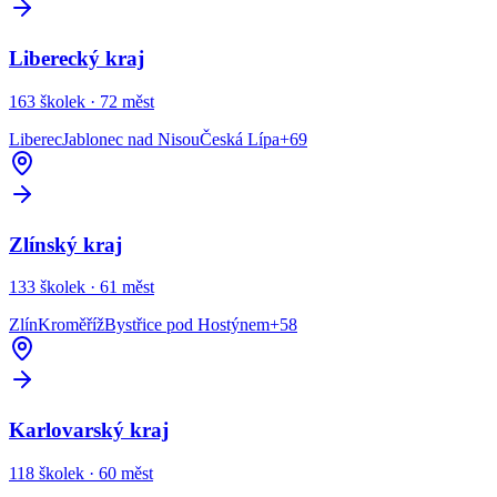
Liberecký kraj
163
školek ·
72
měst
Liberec
Jablonec nad Nisou
Česká Lípa
+
69
Zlínský kraj
133
školek ·
61
měst
Zlín
Kroměříž
Bystřice pod Hostýnem
+
58
Karlovarský kraj
118
školek ·
60
měst