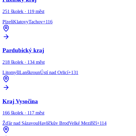
251
školek ·
119
měst
Plzeň
Klatovy
Tachov
+
116
Pardubický kraj
218
školek ·
134
měst
Litomyšl
Lanškroun
Ústí nad Orlicí
+
131
Kraj Vysočina
166
školek ·
117
měst
Žďár nad Sázavou
Havlíčkův Brod
Velké Meziříčí
+
114