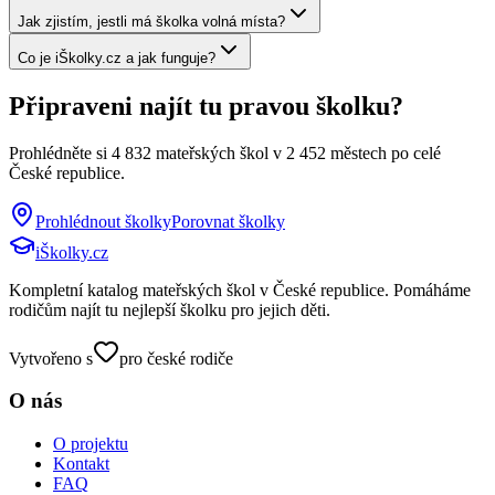
Jak zjistím, jestli má školka volná místa?
Co je iŠkolky.cz a jak funguje?
Připraveni najít tu pravou školku?
Prohlédněte si
4 832
mateřských škol v
2 452
městech po celé
České republice.
Prohlédnout školky
Porovnat školky
iŠkolky
.cz
Kompletní katalog mateřských škol v České republice. Pomáháme
rodičům najít tu nejlepší školku pro jejich děti.
Vytvořeno s
pro české rodiče
O nás
O projektu
Kontakt
FAQ