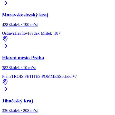
Moravskoslezský kraj
428
školek ·
190
měst
Ostrava
Havířov
Frýdek-Místek
+
187
Hlavní město Praha
382
školek ·
10
měst
Praha
TROIS PETITES POMMES
Suchdol
+
7
Jihočeský kraj
336
školek ·
208
měst