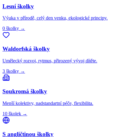
Lesní
školky
Výuka v přírodě, celý den venku, ekologické principy.
0
školky
→
Waldorfská
školky
Umělecký rozvoj, rytmus, přirozený vývoj dítěte.
3
školky
→
Soukromá
školky
Menší kolektivy, nadstandartní péče, flexibilita.
10
školek
→
S angličtinou
školky