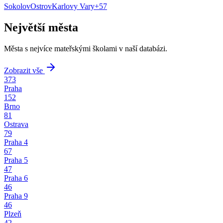
Sokolov
Ostrov
Karlovy Vary
+
57
Největší města
Města s nejvíce mateřskými školami v naší databázi.
Zobrazit vše
373
Praha
152
Brno
81
Ostrava
79
Praha 4
67
Praha 5
47
Praha 6
46
Praha 9
46
Plzeň
42