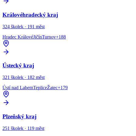
Královéhradecký kraj
324
školek ·
191
měst
Hradec Králové
Jičín
Turnov
+
188
Ústecký kraj
321
školek ·
182
měst
Ústí nad Labem
Teplice
Žatec
+
179
Plzeňský kraj
251
školek ·
119
měst