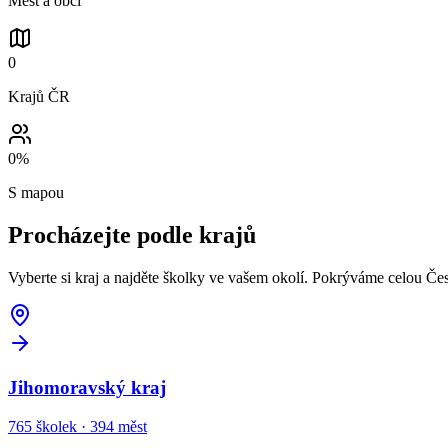
Měst a obcí
0
Krajů ČR
0
%
S mapou
Procházejte podle
krajů
Vyberte si kraj a najděte školky ve vašem okolí. Pokrýváme celou Če
Jihomoravský kraj
765
školek ·
394
měst