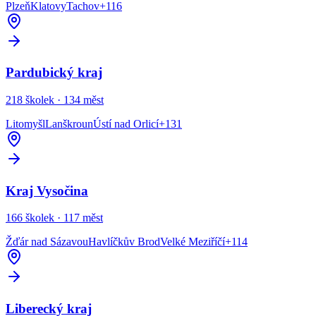
Plzeň
Klatovy
Tachov
+
116
Pardubický kraj
218
školek ·
134
měst
Litomyšl
Lanškroun
Ústí nad Orlicí
+
131
Kraj Vysočina
166
školek ·
117
měst
Žďár nad Sázavou
Havlíčkův Brod
Velké Meziříčí
+
114
Liberecký kraj