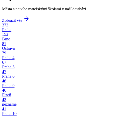
Města s nejvíce mateřskými školami v naší databázi.
Zobrazit vše
373
Praha
152
Brno
81
Ostrava
79
Praha 4
67
Praha 5
47
Praha 6
46
Praha 9
46
Plzeň
42
neznáme
41
Praha 10