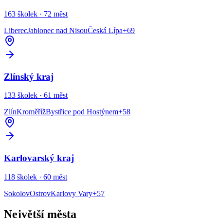
163
školek ·
72
měst
Liberec
Jablonec nad Nisou
Česká Lípa
+
69
Zlínský kraj
133
školek ·
61
měst
Zlín
Kroměříž
Bystřice pod Hostýnem
+
58
Karlovarský kraj
118
školek ·
60
měst
Sokolov
Ostrov
Karlovy Vary
+
57
Největší města