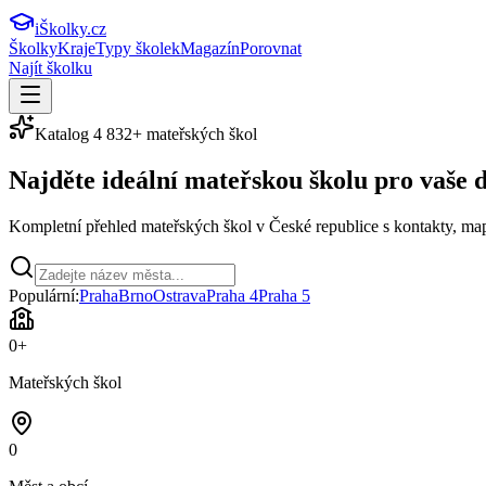
iŠkolky
.cz
Školky
Kraje
Typy školek
Magazín
Porovnat
Najít školku
Katalog
4 832
+ mateřských škol
Najděte ideální
mateřskou školu
pro vaše d
Kompletní přehled mateřských škol v České republice s kontakty, map
Populární:
Praha
Brno
Ostrava
Praha 4
Praha 5
0
+
Mateřských škol
0