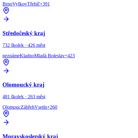
Brno
Vyškov
Třebíč
+
391
Středočeský kraj
732
školek ·
426
měst
neznáme
Kladno
Mladá Boleslav
+
423
Olomoucký kraj
481
školek ·
263
měst
Olomouc
Zábřeh
Vsetín
+
260
Moravskoslezský kraj