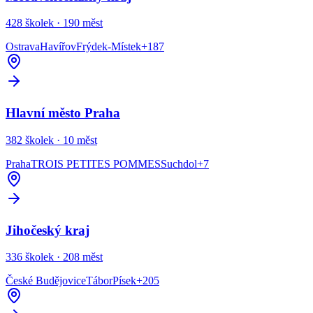
428
školek ·
190
měst
Ostrava
Havířov
Frýdek-Místek
+
187
Hlavní město Praha
382
školek ·
10
měst
Praha
TROIS PETITES POMMES
Suchdol
+
7
Jihočeský kraj
336
školek ·
208
měst
České Budějovice
Tábor
Písek
+
205