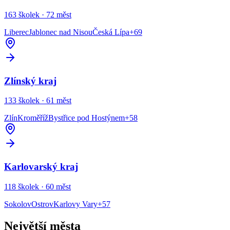
163
školek ·
72
měst
Liberec
Jablonec nad Nisou
Česká Lípa
+
69
Zlínský kraj
133
školek ·
61
měst
Zlín
Kroměříž
Bystřice pod Hostýnem
+
58
Karlovarský kraj
118
školek ·
60
měst
Sokolov
Ostrov
Karlovy Vary
+
57
Největší města