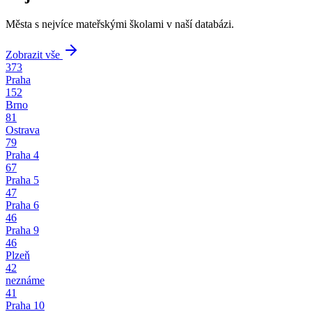
Města s nejvíce mateřskými školami v naší databázi.
Zobrazit vše
373
Praha
152
Brno
81
Ostrava
79
Praha 4
67
Praha 5
47
Praha 6
46
Praha 9
46
Plzeň
42
neznáme
41
Praha 10