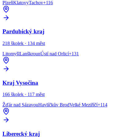
Plzeň
Klatovy
Tachov
+
116
Pardubický kraj
218
školek ·
134
měst
Litomyšl
Lanškroun
Ústí nad Orlicí
+
131
Kraj Vysočina
166
školek ·
117
měst
Žďár nad Sázavou
Havlíčkův Brod
Velké Meziříčí
+
114
Liberecký kraj