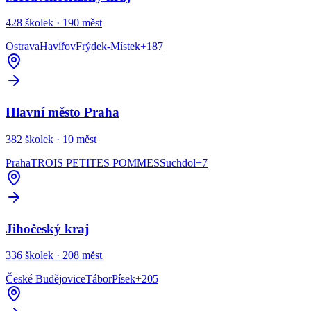
428
školek ·
190
měst
Ostrava
Havířov
Frýdek-Místek
+
187
Hlavní město Praha
382
školek ·
10
měst
Praha
TROIS PETITES POMMES
Suchdol
+
7
Jihočeský kraj
336
školek ·
208
měst
České Budějovice
Tábor
Písek
+
205