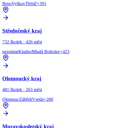
Brno
Vyškov
Třebíč
+
391
Středočeský kraj
732
školek ·
426
měst
neznáme
Kladno
Mladá Boleslav
+
423
Olomoucký kraj
481
školek ·
263
měst
Olomouc
Zábřeh
Vsetín
+
260
Moravskoslezský kraj