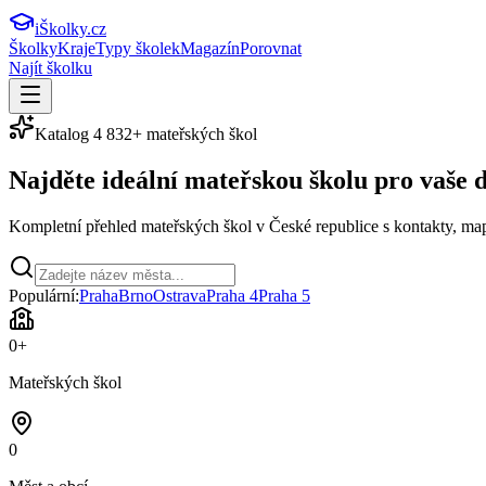
iŠkolky
.cz
Školky
Kraje
Typy školek
Magazín
Porovnat
Najít školku
Katalog
4 832
+ mateřských škol
Najděte ideální
mateřskou školu
pro vaše d
Kompletní přehled mateřských škol v České republice s kontakty, map
Populární:
Praha
Brno
Ostrava
Praha 4
Praha 5
0
+
Mateřských škol
0