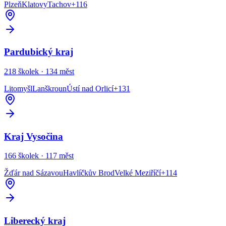
Plzeň
Klatovy
Tachov
+
116
Pardubický kraj
218
školek ·
134
měst
Litomyšl
Lanškroun
Ústí nad Orlicí
+
131
Kraj Vysočina
166
školek ·
117
měst
Žďár nad Sázavou
Havlíčkův Brod
Velké Meziříčí
+
114
Liberecký kraj