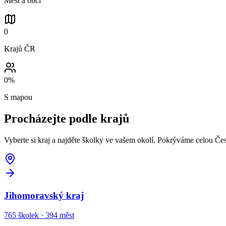
Měst a obcí
0
Krajů ČR
0
%
S mapou
Procházejte podle
krajů
Vyberte si kraj a najděte školky ve vašem okolí. Pokrýváme celou Če
Jihomoravský kraj
765
školek ·
394
měst