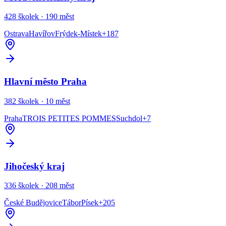
428
školek ·
190
měst
Ostrava
Havířov
Frýdek-Místek
+
187
Hlavní město Praha
382
školek ·
10
měst
Praha
TROIS PETITES POMMES
Suchdol
+
7
Jihočeský kraj
336
školek ·
208
měst
České Budějovice
Tábor
Písek
+
205