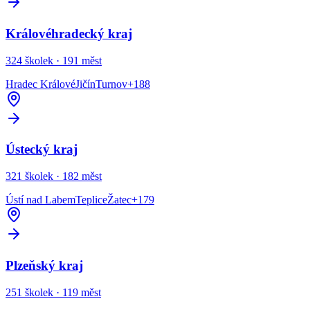
Královéhradecký kraj
324
školek ·
191
měst
Hradec Králové
Jičín
Turnov
+
188
Ústecký kraj
321
školek ·
182
měst
Ústí nad Labem
Teplice
Žatec
+
179
Plzeňský kraj
251
školek ·
119
měst