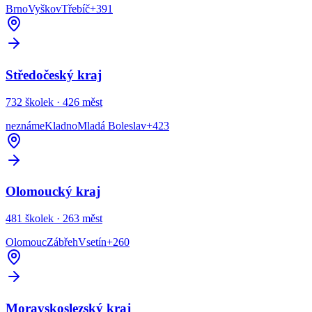
Brno
Vyškov
Třebíč
+
391
Středočeský kraj
732
školek ·
426
měst
neznáme
Kladno
Mladá Boleslav
+
423
Olomoucký kraj
481
školek ·
263
měst
Olomouc
Zábřeh
Vsetín
+
260
Moravskoslezský kraj