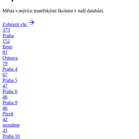
Města s nejvíce mateřskými školami v naší databázi.
Zobrazit vše
373
Praha
152
Brno
81
Ostrava
79
Praha 4
67
Praha 5
47
Praha 6
46
Praha 9
46
Plzeň
42
neznáme
41
Praha 10