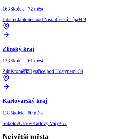
163
školek ·
72
měst
Liberec
Jablonec nad Nisou
Česká Lípa
+
69
Zlínský kraj
133
školek ·
61
měst
Zlín
Kroměříž
Bystřice pod Hostýnem
+
58
Karlovarský kraj
118
školek ·
60
měst
Sokolov
Ostrov
Karlovy Vary
+
57
Největší města