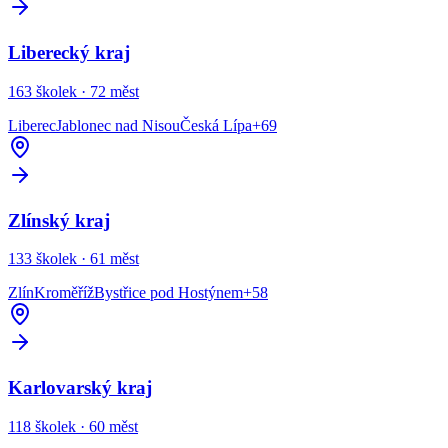
Liberecký kraj
163
školek ·
72
měst
Liberec
Jablonec nad Nisou
Česká Lípa
+
69
Zlínský kraj
133
školek ·
61
měst
Zlín
Kroměříž
Bystřice pod Hostýnem
+
58
Karlovarský kraj
118
školek ·
60
měst