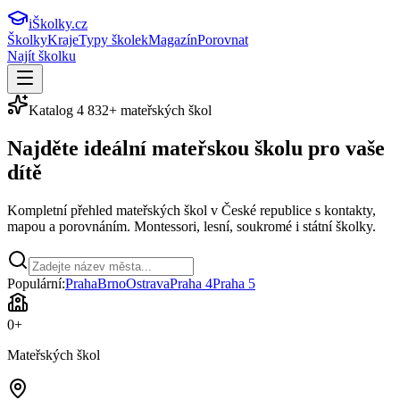
iŠkolky
.cz
Školky
Kraje
Typy školek
Magazín
Porovnat
Najít školku
Katalog
4 832
+ mateřských škol
Najděte ideální
mateřskou školu
pro vaše
dítě
Kompletní přehled mateřských škol v České republice s kontakty,
mapou a porovnáním. Montessori, lesní, soukromé i státní školky.
Populární:
Praha
Brno
Ostrava
Praha 4
Praha 5
0
+
Mateřských škol