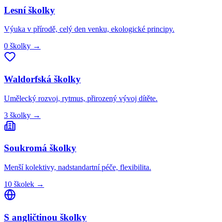
Lesní
školky
Výuka v přírodě, celý den venku, ekologické principy.
0
školky
→
Waldorfská
školky
Umělecký rozvoj, rytmus, přirozený vývoj dítěte.
3
školky
→
Soukromá
školky
Menší kolektivy, nadstandartní péče, flexibilita.
10
školek
→
S angličtinou
školky