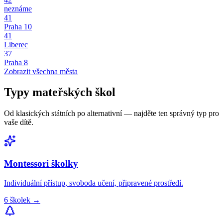
neznáme
41
Praha 10
41
Liberec
37
Praha 8
Zobrazit všechna města
Typy
mateřských škol
Od klasických státních po alternativní — najděte ten správný typ pro
vaše dítě.
Montessori
školky
Individuální přístup, svoboda učení, připravené prostředí.
6
školek
→