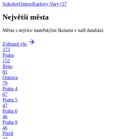
Sokolov
Ostrov
Karlovy Vary
+
57
Největší města
Města s nejvíce mateřskými školami v naší databázi.
Zobrazit vše
373
Praha
152
Brno
81
Ostrava
79
Praha 4
67
Praha 5
47
Praha 6
46
Praha 9
46
Plzeň
42