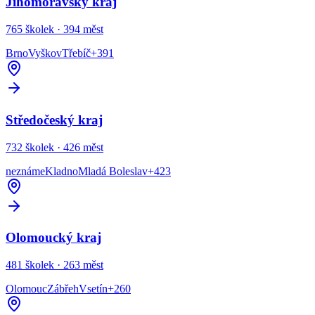
Jihomoravský kraj
765
školek ·
394
měst
Brno
Vyškov
Třebíč
+
391
Středočeský kraj
732
školek ·
426
měst
neznáme
Kladno
Mladá Boleslav
+
423
Olomoucký kraj
481
školek ·
263
měst
Olomouc
Zábřeh
Vsetín
+
260