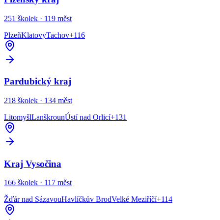
251
školek ·
119
měst
Plzeň
Klatovy
Tachov
+
116
Pardubický kraj
218
školek ·
134
měst
Litomyšl
Lanškroun
Ústí nad Orlicí
+
131
Kraj Vysočina
166
školek ·
117
měst
Žďár nad Sázavou
Havlíčkův Brod
Velké Meziříčí
+
114