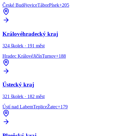
České Budějovice
Tábor
Písek
+
205
Královéhradecký kraj
324
školek ·
191
měst
Hradec Králové
Jičín
Turnov
+
188
Ústecký kraj
321
školek ·
182
měst
Ústí nad Labem
Teplice
Žatec
+
179
Plzeňský kraj