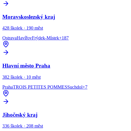
Moravskoslezský kraj
428
školek ·
190
měst
Ostrava
Havířov
Frýdek-Místek
+
187
Hlavní město Praha
382
školek ·
10
měst
Praha
TROIS PETITES POMMES
Suchdol
+
7
Jihočeský kraj
336
školek ·
208
měst