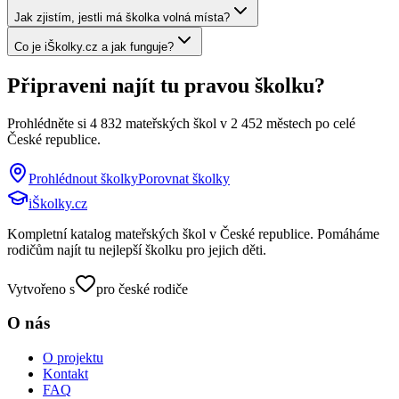
Jak zjistím, jestli má školka volná místa?
Co je iŠkolky.cz a jak funguje?
Připraveni najít tu pravou školku?
Prohlédněte si
4 832
mateřských škol v
2 452
městech po celé
České republice.
Prohlédnout školky
Porovnat školky
iŠkolky
.cz
Kompletní katalog mateřských škol v České republice. Pomáháme
rodičům najít tu nejlepší školku pro jejich děti.
Vytvořeno s
pro české rodiče
O nás
O projektu
Kontakt
FAQ