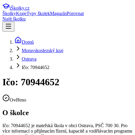
iŠkolky
.cz
Školky
Kraje
Typy školek
Magazín
Porovnat
Najít školku
Domů
Moravskoslezský kraj
Ostrava
Ičo: 70944652
Ičo: 70944652
Ověřeno
O školce
Ičo: 70944652
je mateřská škola v obci
Ostrava
, PSČ 700 30
.
Pro
více informací o přijímacím řízení, kapacitě a vzdělávacím programu