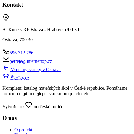
Kontakt
A. Kučery 31Ostrava - Hrabůvka700 30
Ostrava
,
700 30
596 712 786
petreje@internettop.cz
Všechny školky v
Ostrava
iŠkolky
.cz
Kompletní katalog mateřských škol v České republice. Pomáháme
rodičům najít tu nejlepší školku pro jejich děti.
Vytvořeno s
pro české rodiče
O nás
O projektu