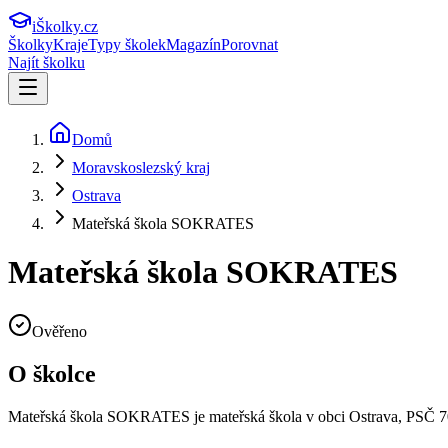
iŠkolky
.cz
Školky
Kraje
Typy školek
Magazín
Porovnat
Najít školku
Domů
Moravskoslezský kraj
Ostrava
Mateřská škola SOKRATES
Mateřská škola SOKRATES
Ověřeno
O školce
Mateřská škola SOKRATES
je mateřská škola v obci
Ostrava
, PSČ 7