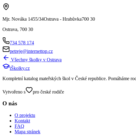
Mjr. Nováka 1455/34Ostrava - Hrabůvka700 30
Ostrava
,
700 30
734 578 174
petreje@internettop.cz
Všechny školky v
Ostrava
iŠkolky
.cz
Kompletní katalog mateřských škol v České republice. Pomáháme rodičů
Vytvořeno s
pro české rodiče
O nás
O projektu
Kontakt
FAQ
Mapa stránek