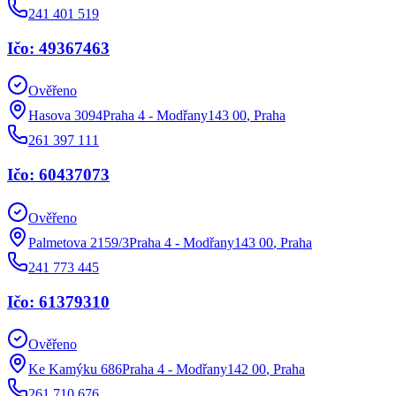
241 401 519
Ičo: 49367463
Ověřeno
Hasova 3094Praha 4 - Modřany143 00
,
Praha
261 397 111
Ičo: 60437073
Ověřeno
Palmetova 2159/3Praha 4 - Modřany143 00
,
Praha
241 773 445
Ičo: 61379310
Ověřeno
Ke Kamýku 686Praha 4 - Modřany142 00
,
Praha
261 710 676