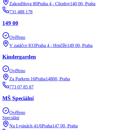
Zakouřilova 80Praha 4 - Chodov140 00
,
Praha
731 488 178
149 00
Ověřeno
V zatáčce 833Praha 4 - Hrnčíře149 00
,
Praha
Kindergarden
Ověřeno
Za Parkem 16Praha14800
,
Praha
773 07 85 87
MŠ Speciální
Ověřeno
Speciální
Na Lysinách 41/6Praha147 00
,
Praha