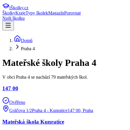
iŠkolky
.cz
Školky
Kraje
Typy školek
Magazín
Porovnat
Najít školku
Domů
Praha 4
Mateřské školy
Praha 4
V obci Praha 4 se nachází 79 mateřských škol.
147 00
Ověřeno
Golčova 1/2Praha 4 - Kunratice147 00
,
Praha
Mateřská škola Kunratice