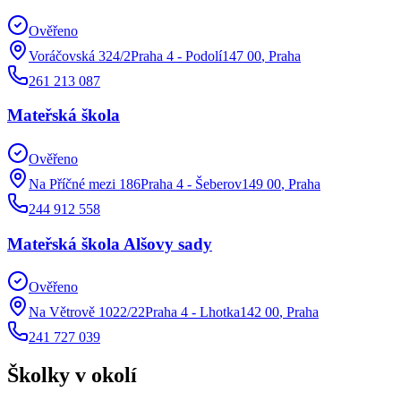
Ověřeno
Voráčovská 324/2Praha 4 - Podolí147 00
,
Praha
261 213 087
Mateřská škola
Ověřeno
Na Příčné mezi 186Praha 4 - Šeberov149 00
,
Praha
244 912 558
Mateřská škola Alšovy sady
Ověřeno
Na Větrově 1022/22Praha 4 - Lhotka142 00
,
Praha
241 727 039
Školky v okolí