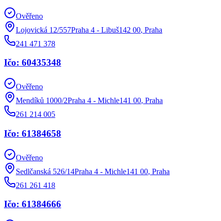
Ověřeno
Lojovická 12/557Praha 4 - Libuš142 00
,
Praha
241 471 378
Ičo: 60435348
Ověřeno
Mendíků 1000/2Praha 4 - Michle141 00
,
Praha
261 214 005
Ičo: 61384658
Ověřeno
Sedlčanská 526/14Praha 4 - Michle141 00
,
Praha
261 261 418
Ičo: 61384666