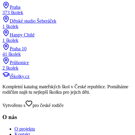
Praha
373
školek
Dětské studio Šeberáček
1
školek
Happy Child
1
školek
Praha 10
41
školek
Průhonice
2
školek
iŠkolky
.cz
Kompletní katalog mateřských škol v České republice. Pomáháme
rodičům najít tu nejlepší školku pro jejich děti.
Vytvořeno s
pro české rodiče
O nás
O projektu
Kontakt