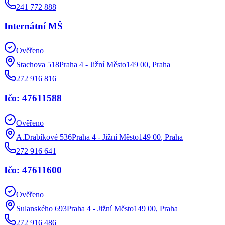
241 772 888
Internátní MŠ
Ověřeno
Stachova 518Praha 4 - Jižní Město149 00
,
Praha
272 916 816
Ičo: 47611588
Ověřeno
A.Drabíkové 536Praha 4 - Jižní Město149 00
,
Praha
272 916 641
Ičo: 47611600
Ověřeno
Sulanského 693Praha 4 - Jižní Město149 00
,
Praha
272 916 486