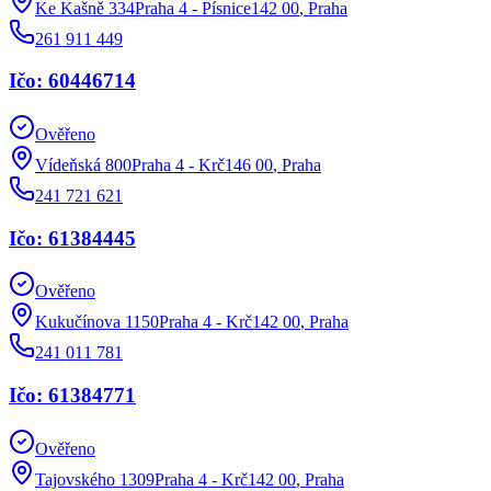
Ke Kašně 334Praha 4 - Písnice142 00
,
Praha
261 911 449
Ičo: 60446714
Ověřeno
Vídeňská 800Praha 4 - Krč146 00
,
Praha
241 721 621
Ičo: 61384445
Ověřeno
Kukučínova 1150Praha 4 - Krč142 00
,
Praha
241 011 781
Ičo: 61384771
Ověřeno
Tajovského 1309Praha 4 - Krč142 00
,
Praha