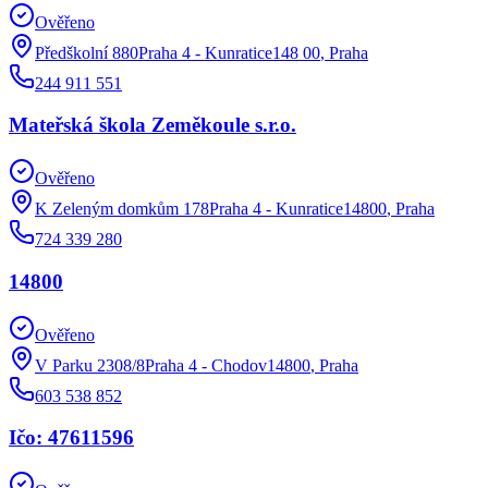
Ověřeno
Předškolní 880Praha 4 - Kunratice148 00
,
Praha
244 911 551
Mateřská škola Zeměkoule s.r.o.
Ověřeno
K Zeleným domkům 178Praha 4 - Kunratice14800
,
Praha
724 339 280
14800
Ověřeno
V Parku 2308/8Praha 4 - Chodov14800
,
Praha
603 538 852
Ičo: 47611596