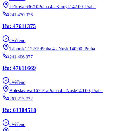
Liškova 636/10Praha 4 - Kamýk142 00
,
Praha
241 470 326
Ičo: 47611375
Ověřeno
Táborská 122/19Praha 4 - Nusle140 00
,
Praha
241 406 077
Ičo: 47611669
Ověřeno
Boleslavova 1675/1aPraha 4 - Nusle140 00
,
Praha
261 215 732
Ičo: 61384518
Ověřeno