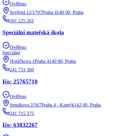
Ověřeno
Sevřená 12/1707Praha 4140 00
,
Praha
261 225 261
Speciální mateřská škola
Ověřeno
Speciální
Horáčkova 1Praha 4140 00
,
Praha
241 731 360
Ičo: 25765710
Ověřeno
Smolkova 2/567Praha 4 - Kamýk142 00
,
Praha
241 715 375
Ičo: 63832267