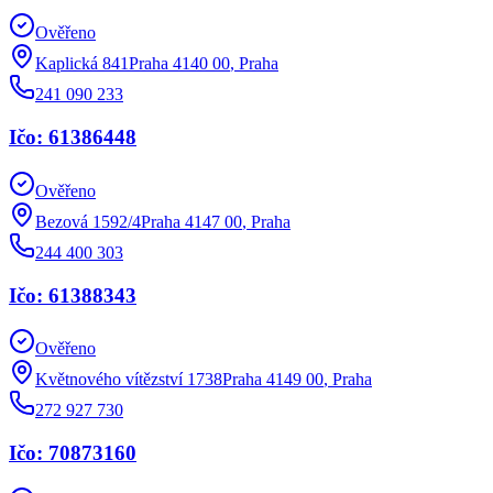
Ověřeno
Kaplická 841Praha 4140 00
,
Praha
241 090 233
Ičo: 61386448
Ověřeno
Bezová 1592/4Praha 4147 00
,
Praha
244 400 303
Ičo: 61388343
Ověřeno
Květnového vítězství 1738Praha 4149 00
,
Praha
272 927 730
Ičo: 70873160