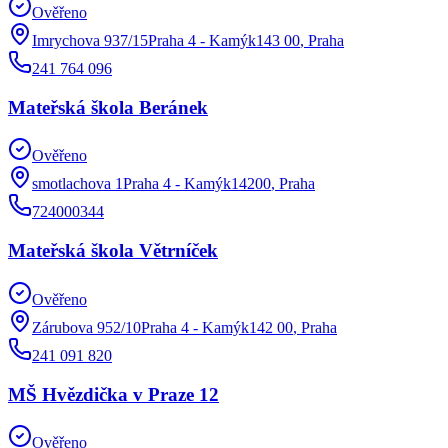
Ověřeno
Imrychova 937/15Praha 4 - Kamýk143 00
,
Praha
241 764 096
Mateřská škola Beránek
Ověřeno
smotlachova 1Praha 4 - Kamýk14200
,
Praha
724000344
Mateřská škola Větrníček
Ověřeno
Zárubova 952/10Praha 4 - Kamýk142 00
,
Praha
241 091 820
MŠ Hvězdička v Praze 12
Ověřeno