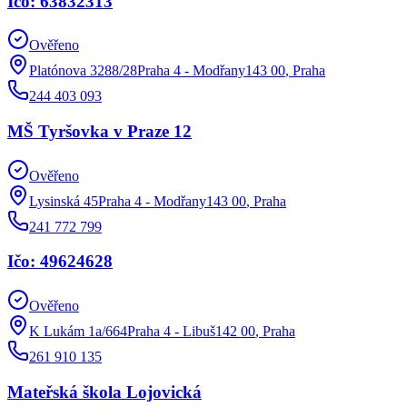
Ičo: 63832313
Ověřeno
Platónova 3288/28Praha 4 - Modřany143 00
,
Praha
244 403 093
MŠ Tyršovka v Praze 12
Ověřeno
Lysinská 45Praha 4 - Modřany143 00
,
Praha
241 772 799
Ičo: 49624628
Ověřeno
K Lukám 1a/664Praha 4 - Libuš142 00
,
Praha
261 910 135
Mateřská škola Lojovická