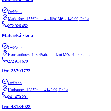
Ověřeno
Markušova 1556Praha 4 - Jižní Město149 00
,
Praha
272 926 452
Mateřská škola
Ověřeno
Konstantinova 1480Praha 4 - Jižní Město149 00
,
Praha
272 914 670
Ičo: 25703773
Ověřeno
Hurbanova 1285Praha 4142 00
,
Praha
241 470 291
Ičo: 48134023