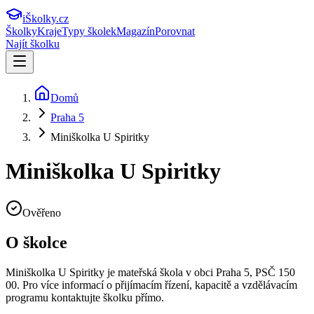
iŠkolky
.cz
Školky
Kraje
Typy školek
Magazín
Porovnat
Najít školku
Domů
Praha 5
Miniškolka U Spiritky
Miniškolka U Spiritky
Ověřeno
O školce
Miniškolka U Spiritky
je mateřská škola v obci
Praha 5
, PSČ 150
00
.
Pro více informací o přijímacím řízení, kapacitě a vzdělávacím
programu kontaktujte školku přímo.