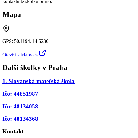
kontaktujte školku přímo.
Mapa
GPS:
50.1194
,
14.6236
Otevřít v Mapy.cz
Další školky v
Praha
1. Slovanská mateřská škola
Ičo: 44851987
Ičo: 48134058
Ičo: 48134368
Kontakt