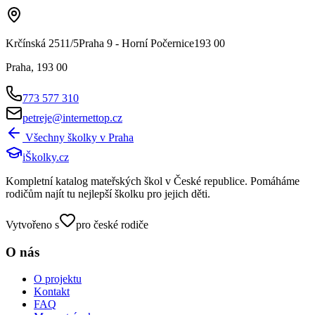
Krčínská 2511/5Praha 9 - Horní Počernice193 00
Praha
,
193 00
773 577 310
petreje@internettop.cz
Všechny školky v
Praha
iŠkolky
.cz
Kompletní katalog mateřských škol v České republice. Pomáháme
rodičům najít tu nejlepší školku pro jejich děti.
Vytvořeno s
pro české rodiče
O nás
O projektu
Kontakt
FAQ