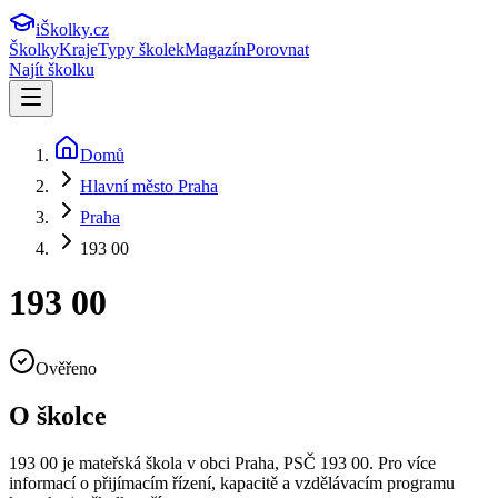
iŠkolky
.cz
Školky
Kraje
Typy školek
Magazín
Porovnat
Najít školku
Domů
Hlavní město Praha
Praha
193 00
193 00
Ověřeno
O školce
193 00
je mateřská škola v obci
Praha
, PSČ 193 00
.
Pro více
informací o přijímacím řízení, kapacitě a vzdělávacím programu