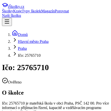
iŠkolky
.cz
Školky
Kraje
Typy školek
Magazín
Porovnat
Najít školku
Domů
Hlavní město Praha
Praha
Ičo: 25765710
Ičo: 25765710
Ověřeno
O školce
Ičo: 25765710
je mateřská škola v obci
Praha
, PSČ 142 00
.
Pro více
informací o přijímacím řízení, kapacitě a vzdělávacím programu