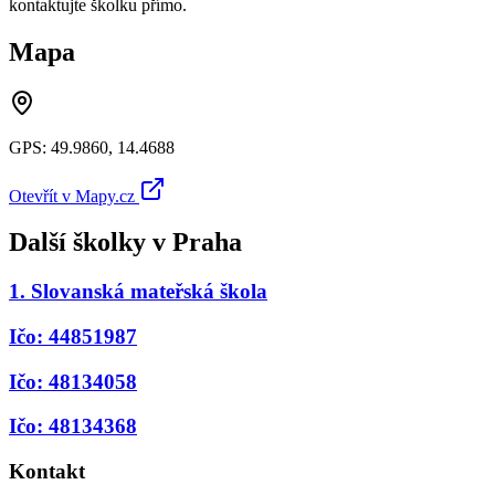
kontaktujte školku přímo.
Mapa
GPS:
49.9860
,
14.4688
Otevřít v Mapy.cz
Další školky v
Praha
1. Slovanská mateřská škola
Ičo: 44851987
Ičo: 48134058
Ičo: 48134368
Kontakt