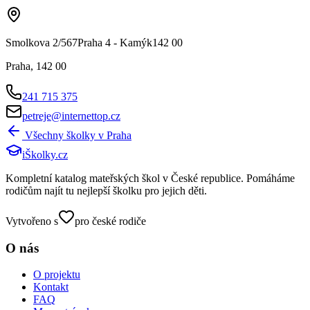
Smolkova 2/567Praha 4 - Kamýk142 00
Praha
,
142 00
241 715 375
petreje@internettop.cz
Všechny školky v
Praha
iŠkolky
.cz
Kompletní katalog mateřských škol v České republice. Pomáháme
rodičům najít tu nejlepší školku pro jejich děti.
Vytvořeno s
pro české rodiče
O nás
O projektu
Kontakt
FAQ