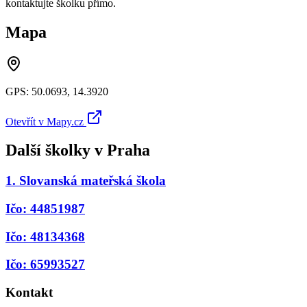
kontaktujte školku přímo.
Mapa
GPS:
50.0693
,
14.3920
Otevřít v Mapy.cz
Další školky v
Praha
1. Slovanská mateřská škola
Ičo: 44851987
Ičo: 48134368
Ičo: 65993527
Kontakt