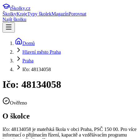
iŠkolky
.cz
Školky
Kraje
Typy školek
Magazín
Porovnat
Najít školku
Domů
Hlavní město Praha
Praha
Ičo: 48134058
Ičo: 48134058
Ověřeno
O školce
Ičo: 48134058
je mateřská škola v obci
Praha
, PSČ 150 00
.
Pro více
informací o přijímacím řízení, kapacitě a vzdělávacím programu