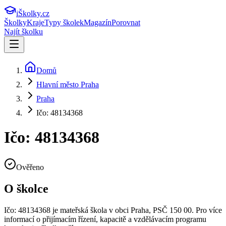
iŠkolky
.cz
Školky
Kraje
Typy školek
Magazín
Porovnat
Najít školku
Domů
Hlavní město Praha
Praha
Ičo: 48134368
Ičo: 48134368
Ověřeno
O školce
Ičo: 48134368
je mateřská škola v obci
Praha
, PSČ 150 00
.
Pro více
informací o přijímacím řízení, kapacitě a vzdělávacím programu