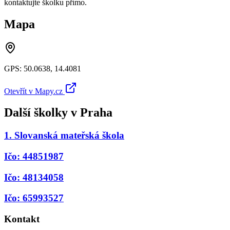
kontaktujte školku přímo.
Mapa
GPS:
50.0638
,
14.4081
Otevřít v Mapy.cz
Další školky v
Praha
1. Slovanská mateřská škola
Ičo: 44851987
Ičo: 48134058
Ičo: 65993527
Kontakt