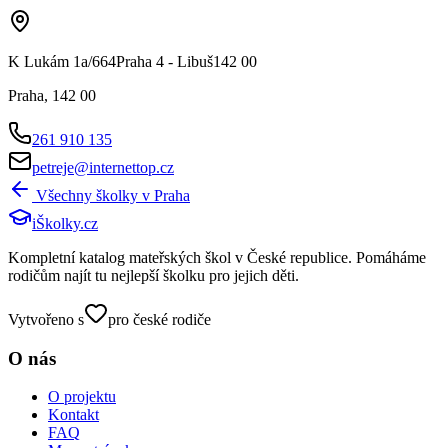
K Lukám 1a/664Praha 4 - Libuš142 00
Praha
,
142 00
261 910 135
petreje@internettop.cz
Všechny školky v
Praha
iŠkolky
.cz
Kompletní katalog mateřských škol v České republice. Pomáháme
rodičům najít tu nejlepší školku pro jejich děti.
Vytvořeno s
pro české rodiče
O nás
O projektu
Kontakt
FAQ