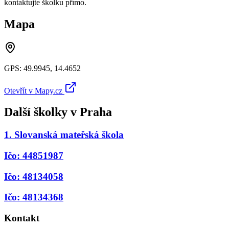
kontaktujte školku přímo.
Mapa
GPS:
49.9945
,
14.4652
Otevřít v Mapy.cz
Další školky v
Praha
1. Slovanská mateřská škola
Ičo: 44851987
Ičo: 48134058
Ičo: 48134368
Kontakt