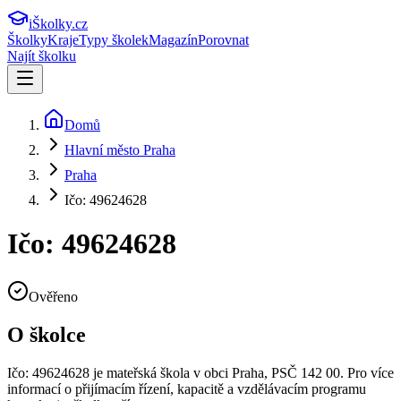
iŠkolky
.cz
Školky
Kraje
Typy školek
Magazín
Porovnat
Najít školku
Domů
Hlavní město Praha
Praha
Ičo: 49624628
Ičo: 49624628
Ověřeno
O školce
Ičo: 49624628
je mateřská škola v obci
Praha
, PSČ 142 00
.
Pro více
informací o přijímacím řízení, kapacitě a vzdělávacím programu