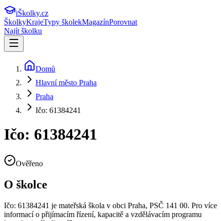
iŠkolky
.cz
Školky
Kraje
Typy školek
Magazín
Porovnat
Najít školku
Domů
Hlavní město Praha
Praha
Ičo: 61384241
Ičo: 61384241
Ověřeno
O školce
Ičo: 61384241
je mateřská škola v obci
Praha
, PSČ 141 00
.
Pro více
informací o přijímacím řízení, kapacitě a vzdělávacím programu