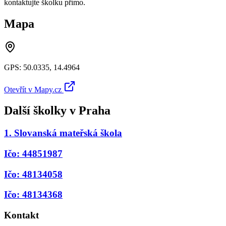
kontaktujte školku přímo.
Mapa
GPS:
50.0335
,
14.4964
Otevřít v Mapy.cz
Další školky v
Praha
1. Slovanská mateřská škola
Ičo: 44851987
Ičo: 48134058
Ičo: 48134368
Kontakt