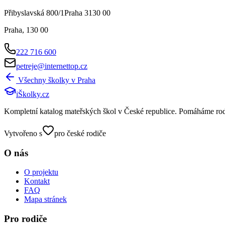
Přibyslavská 800/1Praha 3130 00
Praha
,
130 00
222 716 600
petreje@internettop.cz
Všechny školky v
Praha
iŠkolky
.cz
Kompletní katalog mateřských škol v České republice. Pomáháme rodičů
Vytvořeno s
pro české rodiče
O nás
O projektu
Kontakt
FAQ
Mapa stránek
Pro rodiče