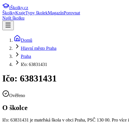
iŠkolky
.cz
Školky
Kraje
Typy školek
Magazín
Porovnat
Najít školku
Domů
Hlavní město Praha
Praha
Ičo: 63831431
Ičo: 63831431
Ověřeno
O školce
Ičo: 63831431
je mateřská škola v obci
Praha
, PSČ 130 00
.
Pro více 