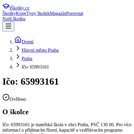
iŠkolky
.cz
Školky
Kraje
Typy školek
Magazín
Porovnat
Najít školku
Domů
Hlavní město Praha
Praha
Ičo: 65993161
Ičo: 65993161
Ověřeno
O školce
Ičo: 65993161
je mateřská škola v obci
Praha
, PSČ 130 00
.
Pro více
informací o přijímacím řízení, kapacitě a vzdělávacím programu