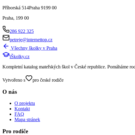
Příborská 514Praha 9199 00
Praha
,
199 00
286 922 325
petreje@internettop.cz
Všechny školky v
Praha
iŠkolky
.cz
Kompletní katalog mateřských škol v České republice. Pomáháme rodičů
Vytvořeno s
pro české rodiče
O nás
O projektu
Kontakt
FAQ
Mapa stránek
Pro rodiče