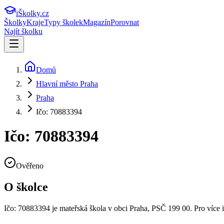
iŠkolky
.cz
Školky
Kraje
Typy školek
Magazín
Porovnat
Najít školku
Domů
Hlavní město Praha
Praha
Ičo: 70883394
Ičo: 70883394
Ověřeno
O školce
Ičo: 70883394
je mateřská škola v obci
Praha
, PSČ 199 00
.
Pro více 