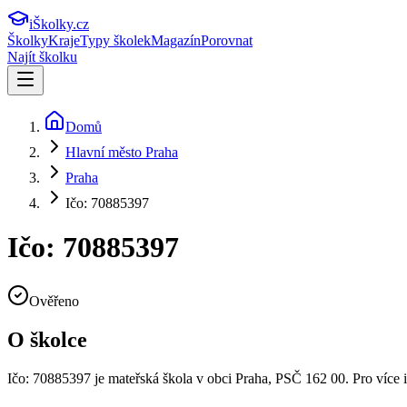
iŠkolky
.cz
Školky
Kraje
Typy školek
Magazín
Porovnat
Najít školku
Domů
Hlavní město Praha
Praha
Ičo: 70885397
Ičo: 70885397
Ověřeno
O školce
Ičo: 70885397
je mateřská škola v obci
Praha
, PSČ 162 00
.
Pro více 