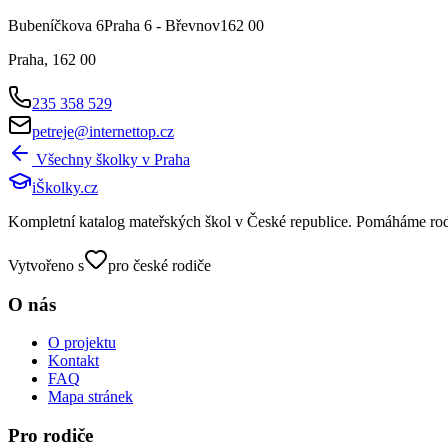
Bubeníčkova 6Praha 6 - Břevnov162 00
Praha
,
162 00
235 358 529
petreje@internettop.cz
Všechny školky v
Praha
iŠkolky
.cz
Kompletní katalog mateřských škol v České republice. Pomáháme rodičů
Vytvořeno s
pro české rodiče
O nás
O projektu
Kontakt
FAQ
Mapa stránek
Pro rodiče