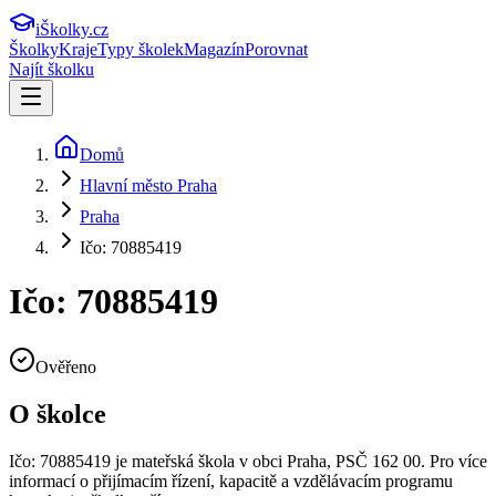
iŠkolky
.cz
Školky
Kraje
Typy školek
Magazín
Porovnat
Najít školku
Domů
Hlavní město Praha
Praha
Ičo: 70885419
Ičo: 70885419
Ověřeno
O školce
Ičo: 70885419
je mateřská škola v obci
Praha
, PSČ 162 00
.
Pro více
informací o přijímacím řízení, kapacitě a vzdělávacím programu