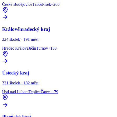
České Budějovice
Tábor
Písek
+
205
Královéhradecký kraj
324
školek ·
191
měst
Hradec Králové
Jičín
Turnov
+
188
Ústecký kraj
321
školek ·
182
měst
Ústí nad Labem
Teplice
Žatec
+
179
Plzeňský kraj