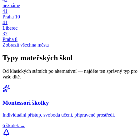
neznáme
41
Praha 10
41
Liberec
37
Praha 8
Zobrazit všechna města
Typy
mateřských škol
Od klasických státních po alternativní — najděte ten správný typ pro
vaše dítě.
Montessori
školky
Individuální přístup, svoboda učení, připravené prostředí.
6
školek
→