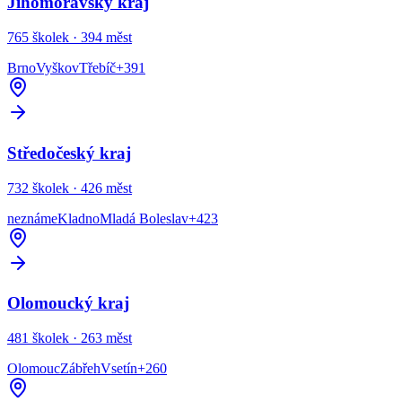
Jihomoravský kraj
765
školek ·
394
měst
Brno
Vyškov
Třebíč
+
391
Středočeský kraj
732
školek ·
426
měst
neznáme
Kladno
Mladá Boleslav
+
423
Olomoucký kraj
481
školek ·
263
měst
Olomouc
Zábřeh
Vsetín
+
260