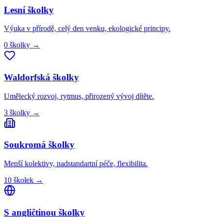
Lesní
školky
Výuka v přírodě, celý den venku, ekologické principy.
0
školky
→
Waldorfská
školky
Umělecký rozvoj, rytmus, přirozený vývoj dítěte.
3
školky
→
Soukromá
školky
Menší kolektivy, nadstandartní péče, flexibilita.
10
školek
→
S angličtinou
školky