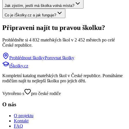
Jak zjistím, jestli má školka volná místa?
Co je iŠkolky.cz a jak funguje?
Připraveni najít tu pravou školku?
Prohlédněte si
4 832
mateřských škol v
2 452
městech po celé
České republice.
Prohlédnout školky
Porovnat školky
iŠkolky
.cz
Kompletní katalog mateřských škol v České republice. Pomáháme
rodičům najít tu nejlepší školku pro jejich děti.
Vytvořeno s
pro české rodiče
O nás
O projektu
Kontakt
FAQ