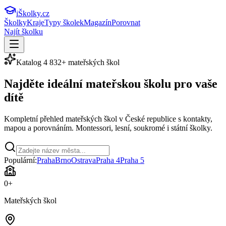
iŠkolky
.cz
Školky
Kraje
Typy školek
Magazín
Porovnat
Najít školku
Katalog
4 832
+ mateřských škol
Najděte ideální
mateřskou školu
pro vaše
dítě
Kompletní přehled mateřských škol v České republice s kontakty,
mapou a porovnáním. Montessori, lesní, soukromé i státní školky.
Populární:
Praha
Brno
Ostrava
Praha 4
Praha 5
0
+
Mateřských škol