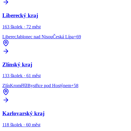
Liberecký kraj
163
školek ·
72
měst
Liberec
Jablonec nad Nisou
Česká Lípa
+
69
Zlínský kraj
133
školek ·
61
měst
Zlín
Kroměříž
Bystřice pod Hostýnem
+
58
Karlovarský kraj
118
školek ·
60
měst