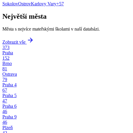
Sokolov
Ostrov
Karlovy Vary
+
57
Největší města
Města s nejvíce mateřskými školami v naší databázi.
Zobrazit vše
373
Praha
152
Brno
81
Ostrava
79
Praha 4
67
Praha 5
47
Praha 6
46
Praha 9
46
Plzeň
42