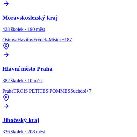
Moravskoslezský kraj
428
školek ·
190
měst
Ostrava
Havířov
Frýdek-Místek
+
187
Hlavní město Praha
382
školek ·
10
měst
Praha
TROIS PETITES POMMES
Suchdol
+
7
Jihočeský kraj
336
školek ·
208
měst