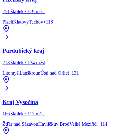
251
školek ·
119
měst
Plzeň
Klatovy
Tachov
+
116
Pardubický kraj
218
školek ·
134
měst
Litomyšl
Lanškroun
Ústí nad Orlicí
+
131
Kraj Vysočina
166
školek ·
117
měst
Žďár nad Sázavou
Havlíčkův Brod
Velké Meziříčí
+
114