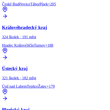
České Budějovice
Tábor
Písek
+
205
Královéhradecký kraj
324
školek ·
191
měst
Hradec Králové
Jičín
Turnov
+
188
Ústecký kraj
321
školek ·
182
měst
Ústí nad Labem
Teplice
Žatec
+
179
Plzeňský kraj