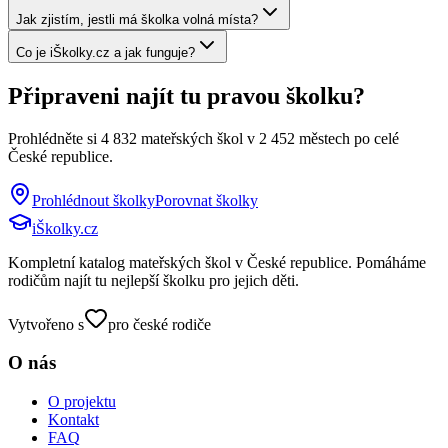
Jak zjistím, jestli má školka volná místa?
Co je iŠkolky.cz a jak funguje?
Připraveni najít tu pravou školku?
Prohlédněte si
4 832
mateřských škol v
2 452
městech po celé
České republice.
Prohlédnout školky
Porovnat školky
iŠkolky
.cz
Kompletní katalog mateřských škol v České republice. Pomáháme
rodičům najít tu nejlepší školku pro jejich děti.
Vytvořeno s
pro české rodiče
O nás
O projektu
Kontakt
FAQ