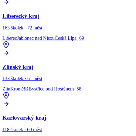
Liberecký kraj
163
školek ·
72
měst
Liberec
Jablonec nad Nisou
Česká Lípa
+
69
Zlínský kraj
133
školek ·
61
měst
Zlín
Kroměříž
Bystřice pod Hostýnem
+
58
Karlovarský kraj
118
školek ·
60
měst