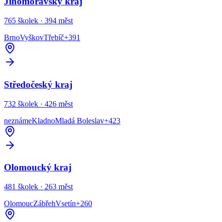
Jihomoravský kraj
765
školek ·
394
měst
Brno
Vyškov
Třebíč
+
391
Středočeský kraj
732
školek ·
426
měst
neznáme
Kladno
Mladá Boleslav
+
423
Olomoucký kraj
481
školek ·
263
měst
Olomouc
Zábřeh
Vsetín
+
260