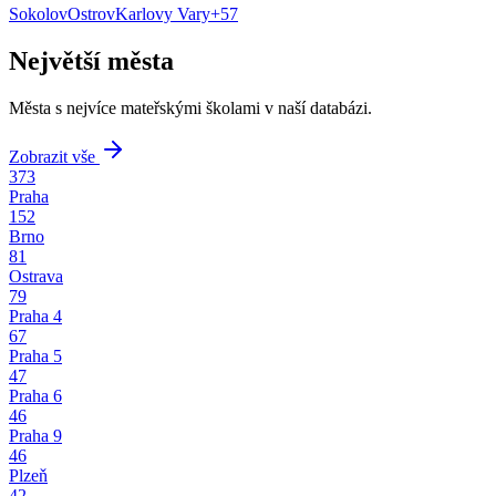
Sokolov
Ostrov
Karlovy Vary
+
57
Největší města
Města s nejvíce mateřskými školami v naší databázi.
Zobrazit vše
373
Praha
152
Brno
81
Ostrava
79
Praha 4
67
Praha 5
47
Praha 6
46
Praha 9
46
Plzeň
42