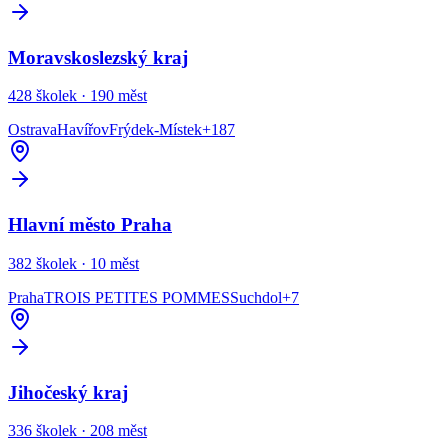
Moravskoslezský kraj
428
školek ·
190
měst
Ostrava
Havířov
Frýdek-Místek
+
187
Hlavní město Praha
382
školek ·
10
měst
Praha
TROIS PETITES POMMES
Suchdol
+
7
Jihočeský kraj
336
školek ·
208
měst