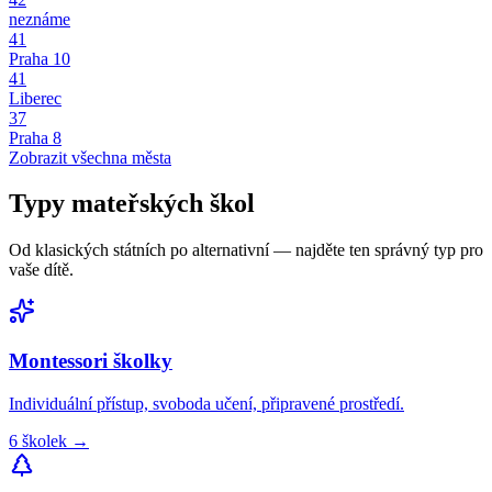
neznáme
41
Praha 10
41
Liberec
37
Praha 8
Zobrazit všechna města
Typy
mateřských škol
Od klasických státních po alternativní — najděte ten správný typ pro
vaše dítě.
Montessori
školky
Individuální přístup, svoboda učení, připravené prostředí.
6
školek
→