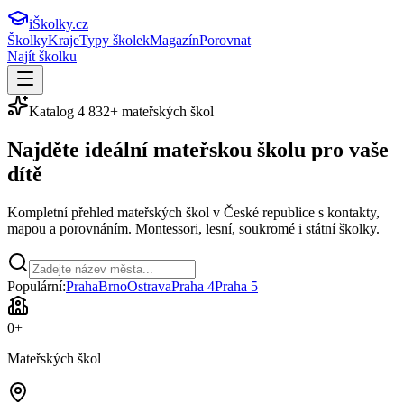
iŠkolky
.cz
Školky
Kraje
Typy školek
Magazín
Porovnat
Najít školku
Katalog
4 832
+ mateřských škol
Najděte ideální
mateřskou školu
pro vaše
dítě
Kompletní přehled mateřských škol v České republice s kontakty,
mapou a porovnáním. Montessori, lesní, soukromé i státní školky.
Populární:
Praha
Brno
Ostrava
Praha 4
Praha 5
0
+
Mateřských škol