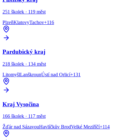
251
školek ·
119
měst
Plzeň
Klatovy
Tachov
+
116
Pardubický kraj
218
školek ·
134
měst
Litomyšl
Lanškroun
Ústí nad Orlicí
+
131
Kraj Vysočina
166
školek ·
117
měst
Žďár nad Sázavou
Havlíčkův Brod
Velké Meziříčí
+
114