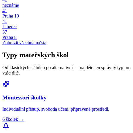
neznáme
41
Praha 10
41
Liberec
37
Praha 8
Zobrazit všechna města
Typy
mateřských škol
Od klasických státních po alternativní — najděte ten správný typ pro
vaše dítě.
Montessori
školky
Individuální přístup, svoboda učení, připravené prostředí.
6
školek
→