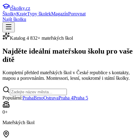
iŠkolky
.cz
Školky
Kraje
Typy školek
Magazín
Porovnat
Najít školku
Katalog
4 832
+ mateřských škol
Najděte ideální
mateřskou školu
pro vaše
dítě
Kompletní přehled mateřských škol v České republice s kontakty,
mapou a porovnáním. Montessori, lesní, soukromé i státní školky.
Populární:
Praha
Brno
Ostrava
Praha 4
Praha 5
0
+
Mateřských škol