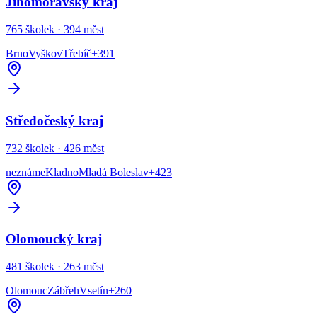
Jihomoravský kraj
765
školek ·
394
měst
Brno
Vyškov
Třebíč
+
391
Středočeský kraj
732
školek ·
426
měst
neznáme
Kladno
Mladá Boleslav
+
423
Olomoucký kraj
481
školek ·
263
měst
Olomouc
Zábřeh
Vsetín
+
260