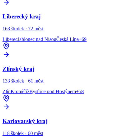
Liberecký kraj
163
školek ·
72
měst
Liberec
Jablonec nad Nisou
Česká Lípa
+
69
Zlínský kraj
133
školek ·
61
měst
Zlín
Kroměříž
Bystřice pod Hostýnem
+
58
Karlovarský kraj
118
školek ·
60
měst