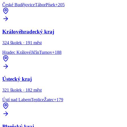
České Budějovice
Tábor
Písek
+
205
Královéhradecký kraj
324
školek ·
191
měst
Hradec Králové
Jičín
Turnov
+
188
Ústecký kraj
321
školek ·
182
měst
Ústí nad Labem
Teplice
Žatec
+
179
Plzeňský kraj