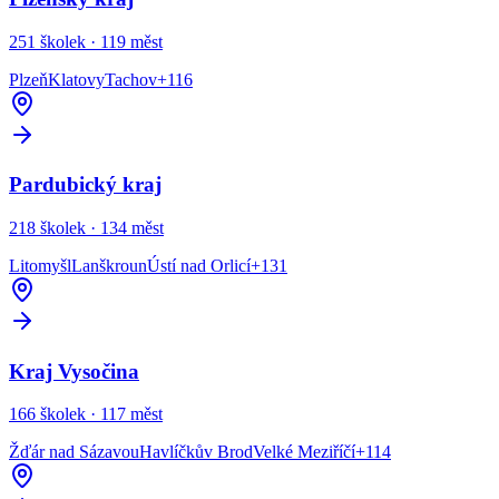
251
školek ·
119
měst
Plzeň
Klatovy
Tachov
+
116
Pardubický kraj
218
školek ·
134
měst
Litomyšl
Lanškroun
Ústí nad Orlicí
+
131
Kraj Vysočina
166
školek ·
117
měst
Žďár nad Sázavou
Havlíčkův Brod
Velké Meziříčí
+
114