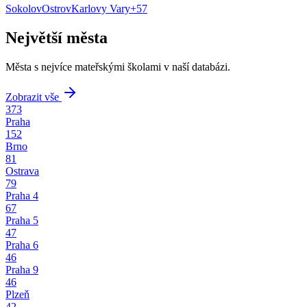
Sokolov
Ostrov
Karlovy Vary
+
57
Největší města
Města s nejvíce mateřskými školami v naší databázi.
Zobrazit vše
373
Praha
152
Brno
81
Ostrava
79
Praha 4
67
Praha 5
47
Praha 6
46
Praha 9
46
Plzeň
42