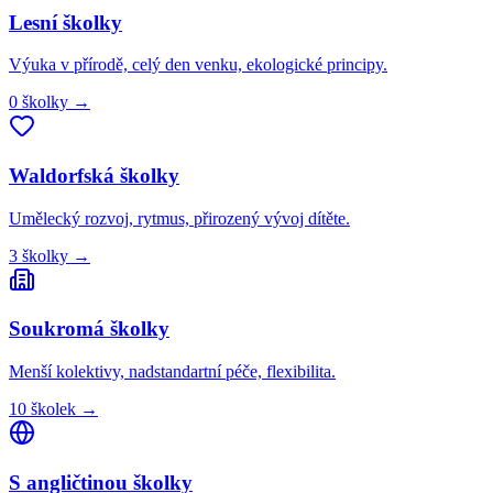
Lesní
školky
Výuka v přírodě, celý den venku, ekologické principy.
0
školky
→
Waldorfská
školky
Umělecký rozvoj, rytmus, přirozený vývoj dítěte.
3
školky
→
Soukromá
školky
Menší kolektivy, nadstandartní péče, flexibilita.
10
školek
→
S angličtinou
školky