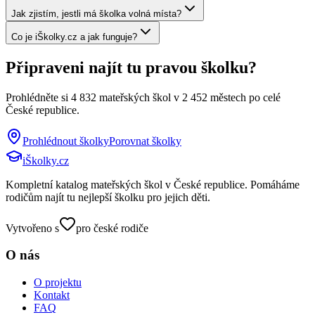
Jak zjistím, jestli má školka volná místa?
Co je iŠkolky.cz a jak funguje?
Připraveni najít tu pravou školku?
Prohlédněte si
4 832
mateřských škol v
2 452
městech po celé
České republice.
Prohlédnout školky
Porovnat školky
iŠkolky
.cz
Kompletní katalog mateřských škol v České republice. Pomáháme
rodičům najít tu nejlepší školku pro jejich děti.
Vytvořeno s
pro české rodiče
O nás
O projektu
Kontakt
FAQ