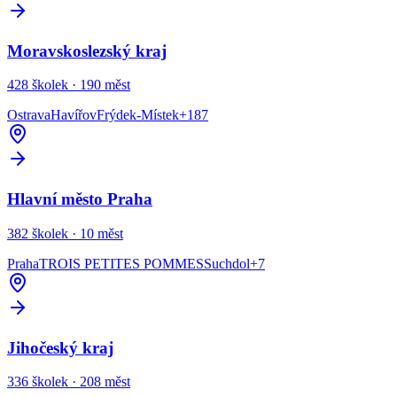
Moravskoslezský kraj
428
školek ·
190
měst
Ostrava
Havířov
Frýdek-Místek
+
187
Hlavní město Praha
382
školek ·
10
měst
Praha
TROIS PETITES POMMES
Suchdol
+
7
Jihočeský kraj
336
školek ·
208
měst