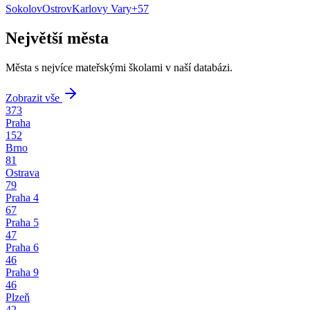
Sokolov
Ostrov
Karlovy Vary
+
57
Největší města
Města s nejvíce mateřskými školami v naší databázi.
Zobrazit vše
373
Praha
152
Brno
81
Ostrava
79
Praha 4
67
Praha 5
47
Praha 6
46
Praha 9
46
Plzeň
42