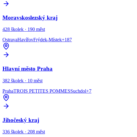
Moravskoslezský kraj
428
školek ·
190
měst
Ostrava
Havířov
Frýdek-Místek
+
187
Hlavní město Praha
382
školek ·
10
měst
Praha
TROIS PETITES POMMES
Suchdol
+
7
Jihočeský kraj
336
školek ·
208
měst