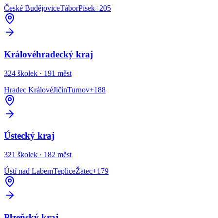
České Budějovice
Tábor
Písek
+
205
Královéhradecký kraj
324
školek ·
191
měst
Hradec Králové
Jičín
Turnov
+
188
Ústecký kraj
321
školek ·
182
měst
Ústí nad Labem
Teplice
Žatec
+
179
Plzeňský kraj