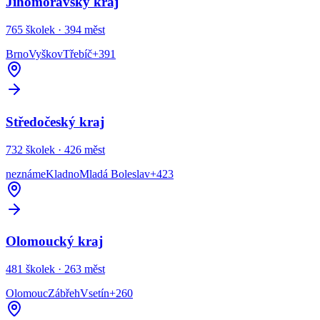
Jihomoravský kraj
765
školek ·
394
měst
Brno
Vyškov
Třebíč
+
391
Středočeský kraj
732
školek ·
426
měst
neznáme
Kladno
Mladá Boleslav
+
423
Olomoucký kraj
481
školek ·
263
měst
Olomouc
Zábřeh
Vsetín
+
260