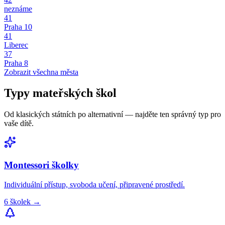
neznáme
41
Praha 10
41
Liberec
37
Praha 8
Zobrazit všechna města
Typy
mateřských škol
Od klasických státních po alternativní — najděte ten správný typ pro
vaše dítě.
Montessori
školky
Individuální přístup, svoboda učení, připravené prostředí.
6
školek
→