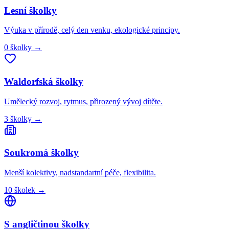
Lesní
školky
Výuka v přírodě, celý den venku, ekologické principy.
0
školky
→
Waldorfská
školky
Umělecký rozvoj, rytmus, přirozený vývoj dítěte.
3
školky
→
Soukromá
školky
Menší kolektivy, nadstandartní péče, flexibilita.
10
školek
→
S angličtinou
školky