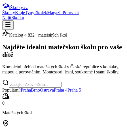
iŠkolky
.cz
Školky
Kraje
Typy školek
Magazín
Porovnat
Najít školku
Katalog
4 832
+ mateřských škol
Najděte ideální
mateřskou školu
pro vaše
dítě
Kompletní přehled mateřských škol v České republice s kontakty,
mapou a porovnáním. Montessori, lesní, soukromé i státní školky.
Populární:
Praha
Brno
Ostrava
Praha 4
Praha 5
0
+
Mateřských škol