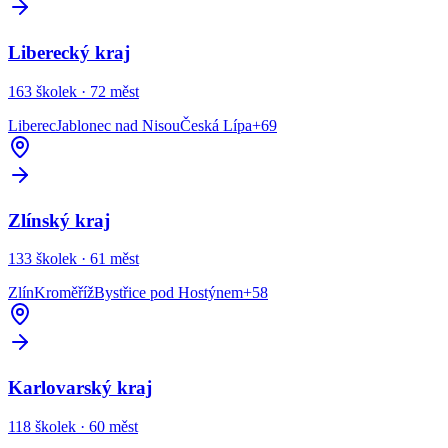
Liberecký kraj
163
školek ·
72
měst
Liberec
Jablonec nad Nisou
Česká Lípa
+
69
Zlínský kraj
133
školek ·
61
měst
Zlín
Kroměříž
Bystřice pod Hostýnem
+
58
Karlovarský kraj
118
školek ·
60
měst