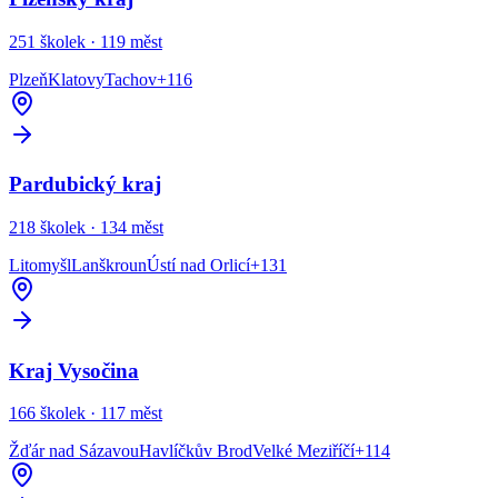
251
školek ·
119
měst
Plzeň
Klatovy
Tachov
+
116
Pardubický kraj
218
školek ·
134
měst
Litomyšl
Lanškroun
Ústí nad Orlicí
+
131
Kraj Vysočina
166
školek ·
117
měst
Žďár nad Sázavou
Havlíčkův Brod
Velké Meziříčí
+
114