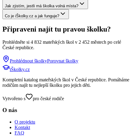
Jak zjistím, jestli má školka volná místa?
Co je iŠkolky.cz a jak funguje?
Připraveni najít tu pravou školku?
Prohlédněte si
4 832
mateřských škol v
2 452
městech po celé
České republice.
Prohlédnout školky
Porovnat školky
iŠkolky
.cz
Kompletní katalog mateřských škol v České republice. Pomáháme
rodičům najít tu nejlepší školku pro jejich děti.
Vytvořeno s
pro české rodiče
O nás
O projektu
Kontakt
FAQ