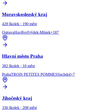
Moravskoslezský kraj
428
školek ·
190
měst
Ostrava
Havířov
Frýdek-Místek
+
187
Hlavní město Praha
382
školek ·
10
měst
Praha
TROIS PETITES POMMES
Suchdol
+
7
Jihočeský kraj
336
školek ·
208
měst