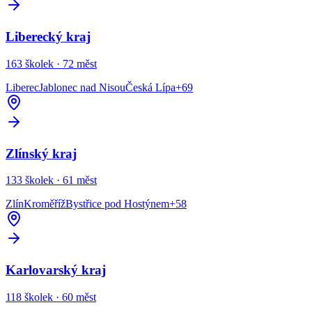
Liberecký kraj
163
školek ·
72
měst
Liberec
Jablonec nad Nisou
Česká Lípa
+
69
Zlínský kraj
133
školek ·
61
měst
Zlín
Kroměříž
Bystřice pod Hostýnem
+
58
Karlovarský kraj
118
školek ·
60
měst