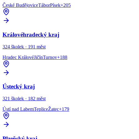
České Budějovice
Tábor
Písek
+
205
Královéhradecký kraj
324
školek ·
191
měst
Hradec Králové
Jičín
Turnov
+
188
Ústecký kraj
321
školek ·
182
měst
Ústí nad Labem
Teplice
Žatec
+
179
Plzeňský kraj