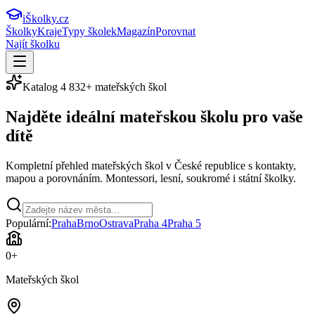
iŠkolky
.cz
Školky
Kraje
Typy školek
Magazín
Porovnat
Najít školku
Katalog
4 832
+ mateřských škol
Najděte ideální
mateřskou školu
pro vaše
dítě
Kompletní přehled mateřských škol v České republice s kontakty,
mapou a porovnáním. Montessori, lesní, soukromé i státní školky.
Populární:
Praha
Brno
Ostrava
Praha 4
Praha 5
0
+
Mateřských škol