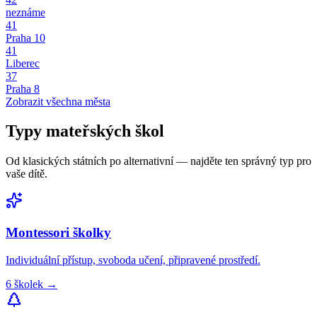
neznáme
41
Praha 10
41
Liberec
37
Praha 8
Zobrazit všechna města
Typy
mateřských škol
Od klasických státních po alternativní — najděte ten správný typ pro
vaše dítě.
Montessori
školky
Individuální přístup, svoboda učení, připravené prostředí.
6
školek
→