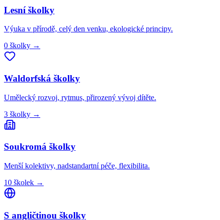
Lesní
školky
Výuka v přírodě, celý den venku, ekologické principy.
0
školky
→
Waldorfská
školky
Umělecký rozvoj, rytmus, přirozený vývoj dítěte.
3
školky
→
Soukromá
školky
Menší kolektivy, nadstandartní péče, flexibilita.
10
školek
→
S angličtinou
školky