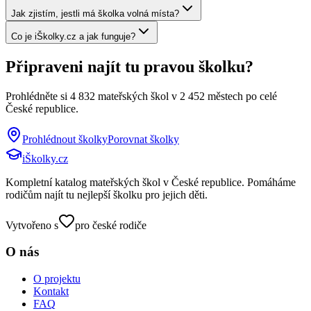
Jak zjistím, jestli má školka volná místa?
Co je iŠkolky.cz a jak funguje?
Připraveni najít tu pravou školku?
Prohlédněte si
4 832
mateřských škol v
2 452
městech po celé
České republice.
Prohlédnout školky
Porovnat školky
iŠkolky
.cz
Kompletní katalog mateřských škol v České republice. Pomáháme
rodičům najít tu nejlepší školku pro jejich děti.
Vytvořeno s
pro české rodiče
O nás
O projektu
Kontakt
FAQ