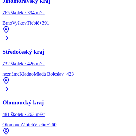
Jihomoravský kraj
765
školek ·
394
měst
Brno
Vyškov
Třebíč
+
391
Středočeský kraj
732
školek ·
426
měst
neznáme
Kladno
Mladá Boleslav
+
423
Olomoucký kraj
481
školek ·
263
měst
Olomouc
Zábřeh
Vsetín
+
260