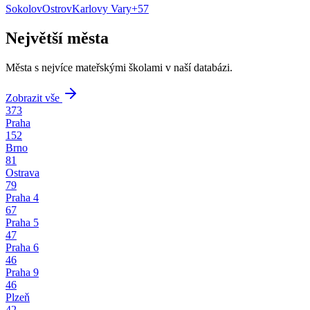
Sokolov
Ostrov
Karlovy Vary
+
57
Největší města
Města s nejvíce mateřskými školami v naší databázi.
Zobrazit vše
373
Praha
152
Brno
81
Ostrava
79
Praha 4
67
Praha 5
47
Praha 6
46
Praha 9
46
Plzeň
42