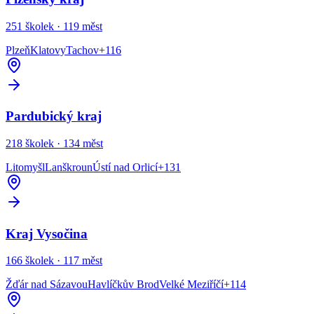
251
školek ·
119
měst
Plzeň
Klatovy
Tachov
+
116
Pardubický kraj
218
školek ·
134
měst
Litomyšl
Lanškroun
Ústí nad Orlicí
+
131
Kraj Vysočina
166
školek ·
117
měst
Žďár nad Sázavou
Havlíčkův Brod
Velké Meziříčí
+
114