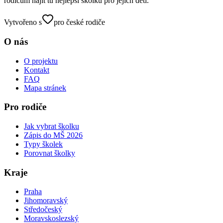
rodičům najít tu nejlepší školku pro jejich děti.
Vytvořeno s
pro české rodiče
O nás
O projektu
Kontakt
FAQ
Mapa stránek
Pro rodiče
Jak vybrat školku
Zápis do MŠ 2026
Typy školek
Porovnat školky
Kraje
Praha
Jihomoravský
Středočeský
Moravskoslezský