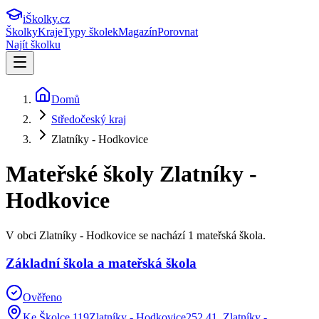
iŠkolky
.cz
Školky
Kraje
Typy školek
Magazín
Porovnat
Najít školku
Domů
Středočeský kraj
Zlatníky - Hodkovice
Mateřské školy
Zlatníky -
Hodkovice
V obci Zlatníky - Hodkovice se nachází 1 mateřská škola.
Základní škola a mateřská škola
Ověřeno
Ke Školce 119Zlatníky - Hodkovice252 41
,
Zlatníky -