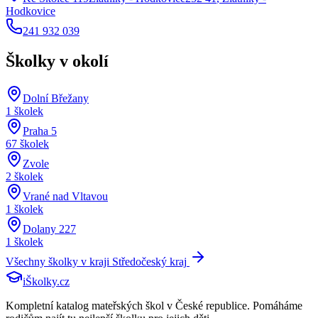
Hodkovice
241 932 039
Školky v okolí
Dolní Břežany
1
školek
Praha 5
67
školek
Zvole
2
školek
Vrané nad Vltavou
1
školek
Dolany 227
1
školek
Všechny školky v kraji
Středočeský kraj
iŠkolky
.cz
Kompletní katalog mateřských škol v České republice. Pomáháme